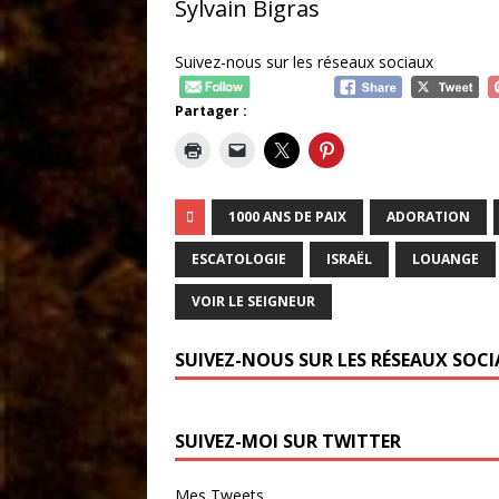
Sylvain Bigras
Suivez-nous sur les réseaux sociaux
Partager :
1000 ANS DE PAIX
ADORATION
ESCATOLOGIE
ISRAËL
LOUANGE
VOIR LE SEIGNEUR
SUIVEZ-NOUS SUR LES RÉSEAUX SOC
SUIVEZ-MOI SUR TWITTER
Mes Tweets