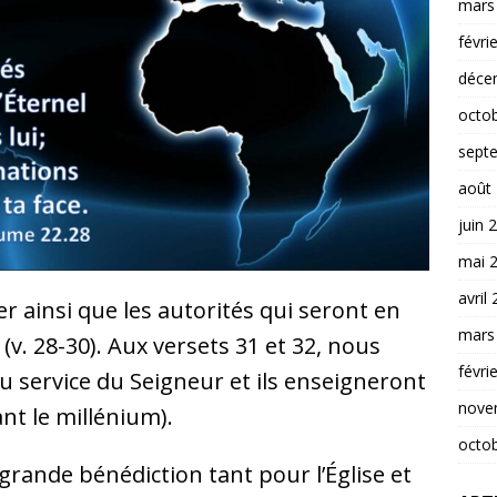
mars
févri
déce
octo
sept
août
juin 
mai 
avril
er ainsi que les autorités qui seront en
mars
 (v. 28-30). Aux versets 31 et 32, nous
févri
u service du Seigneur et ils enseigneront
nove
nt le millénium).
octo
rande bénédiction tant pour l’Église et