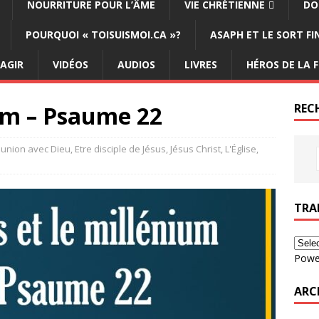
NOURRITURE POUR L’ÂME
VIE CHRÉTIENNE
DO
POURQUOI « TOISUISMOI.CA »?
ASAPH ET LE SORT F
ÉAGIR
VIDÉOS
AUDIOS
LIVRES
HÉROS DE LA F
ium – Psaume 22
REC
nion avec Dieu
,
Etre disciple de Jésus
,
Jésus Christ
,
L'Église
,
TRA
Powe
ARC