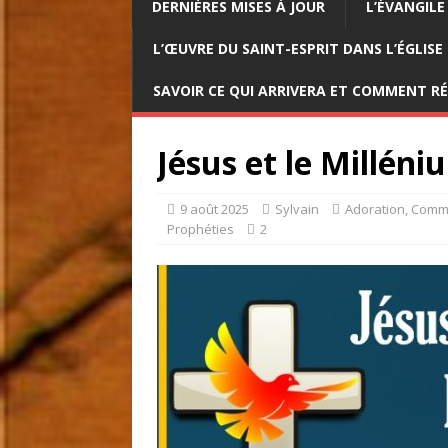
DERNIÈRES MISES À JOUR
L’ÉVANGILE
L’ŒUVRE DU SAINT-ESPRIT DANS L’ÉGLISE
SAVOIR CE QUI ARRIVERA ET COMMENT R
Jésus et le Millén
9 août 2025
Sylvain
Adoration
,
Commu
Prophéties
2