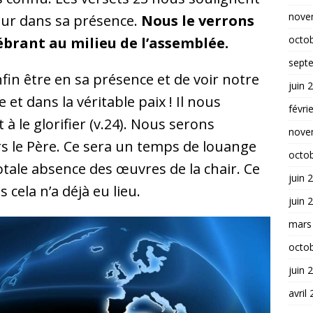
nove
eur dans sa présence.
Nous le verrons
octo
ébrant au milieu de l’assemblée.
sept
fin être en sa présence et de voir notre
juin 
et dans la véritable paix ! Il nous
févri
 à le glorifier (v.24). Nous serons
nove
s le Père. Ce sera un temps de louange
octo
otale absence des œuvres de la chair. Ce
juin 
 cela n’a déjà eu lieu.
juin 
mars
octo
juin 
avril