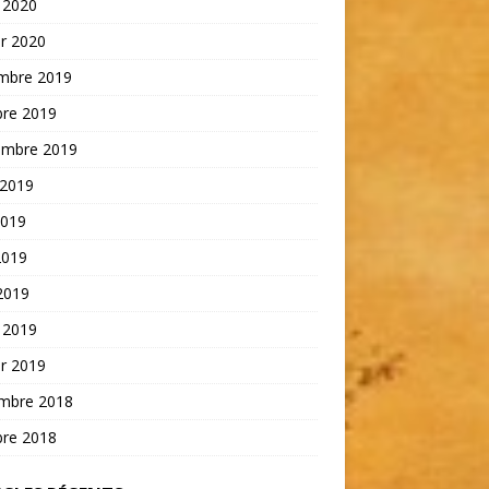
 2020
er 2020
mbre 2019
bre 2019
embre 2019
 2019
2019
2019
 2019
 2019
er 2019
mbre 2018
bre 2018