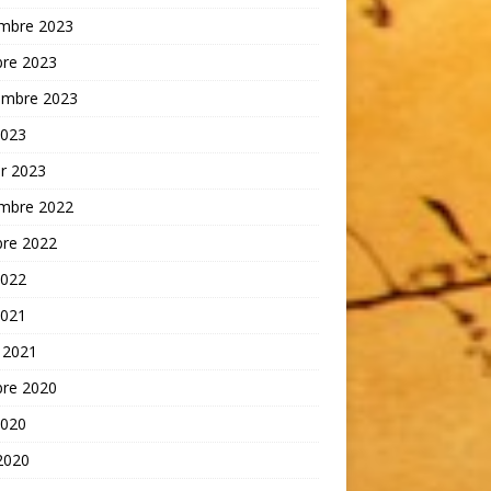
mbre 2023
bre 2023
embre 2023
2023
er 2023
mbre 2022
bre 2022
2022
2021
 2021
bre 2020
2020
 2020