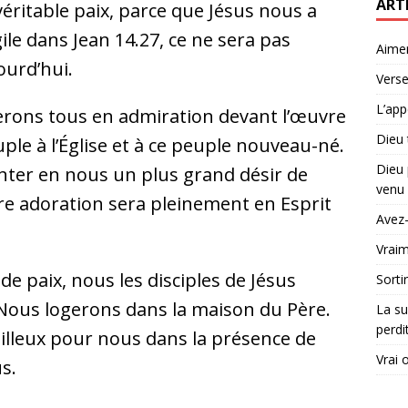
ART
véritable paix, parce que Jésus nous a
le dans Jean 14.27, ce ne sera pas
Aime
urd’hui.
Verse
L’app
rons tous en admiration devant l’œuvre
Dieu 
ple à l’Église et à ce peuple nouveau-né.
Dieu 
nter en nous un plus grand désir de
venu 
tre adoration sera pleinement en Esprit
Avez-
Vraim
de paix, nous les disciples de Jésus
Sorti
 Nous logerons dans la maison du Père.
La su
perdi
eilleux pour nous dans la présence de
Vrai 
s.