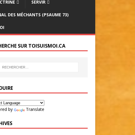
CTRINE
SERVIR
INAL DES MÉCHANTS (PSAUME 73)
OI
HERCHE SUR TOISUISMOI.CA
DUIRE
red by
Translate
HIVES