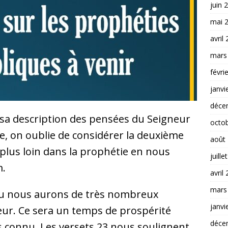
juin 
mai 
avril
mars
févri
janvi
déce
sa description des pensées du Seigneur
octo
tre, on oublie de considérer la deuxième
août
a plus loin dans la prophétie en nous
juille
m.
avril
mars
 ou nous aurons de très nombreux
janvi
ur. Ce sera un temps de prospérité
déce
 connu. Les versets 23 nous soulignent