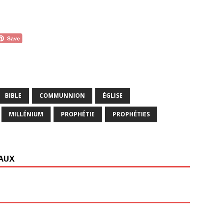
BIBLE
COMMUNNION
ÉGLISE
MILLÉNIUM
PROPHÉTIE
PROPHÉTIES
IAUX