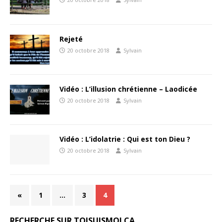
Rejeté
20 octobre 2018
Sylvain
Vidéo : L’illusion chrétienne – Laodicée
20 octobre 2018
Sylvain
Vidéo : L’idolatrie : Qui est ton Dieu ?
20 octobre 2018
Sylvain
«
1
…
3
4
RECHERCHE SUR TOISUISMOI.CA