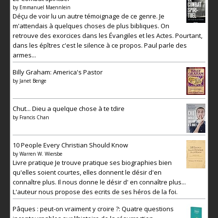
by
Emmanuel Maennlein
Déçu de voir lu un autre témoignage de ce genre. Je
m'attendais à quelques choses de plus bibliques. On
retrouve des exorcices dans les Évangiles et les Actes. Pourtant,
dans les épîtres c'est le silence à ce propos. Paul parle des
armes...
Billy Graham: America's Pastor
by
Janet Benge
Chut... Dieu a quelque chose à te tdire
by
Francis Chan
10 People Every Christian Should Know
by
Warren W. Wiersbe
Livre pratique Je trouve pratique ses biographies bien
qu'elles soient courtes, elles donnent le désir d'en
connaître plus. Il nous donne le désir d' en connaître plus...
L'auteur nous propose des ecrits de ses héros de la foi.
Pâques : peut-on vraiment y croire ?: Quatre questions