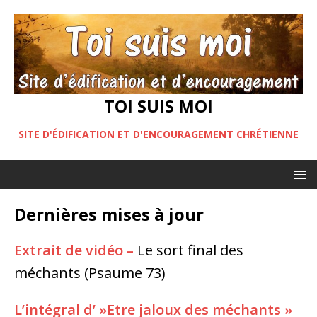
TOI SUIS MOI
SITE D'ÉDIFICATION ET D'ENCOURAGEMENT CHRÉTIENNE
Dernières mises à jour
Extrait de vidéo –
Le sort final des
méchants (Psaume 73)
L’intégral d’ »Etre jaloux des méchants »