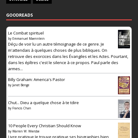
GOODREADS
Le Combat spirituel
by
Emmanuel Maennlein
Déçu de voir lu un autre témoignage de ce genre. Je
m'attendais à quelques choses de plus bibliques. On
retrouve des exorcices dans les Évangiles et les Actes. Pourtant,
dans les épîtres c'est le silence à ce propos. Paul parle des
armes...
Billy Graham: America's Pastor
by
Janet Benge
Chut... Dieu a quelque chose à te tdire
by
Francis Chan
10 People Every Christian Should Know
by
Warren W. Wiersbe
Livre pratique Je trouve pratique ses biographies bien