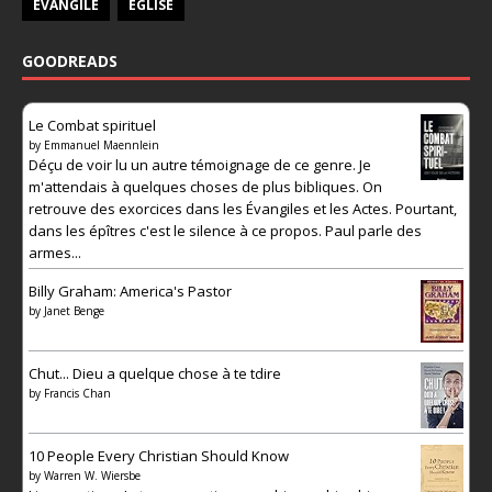
ÉVANGILE
ÉGLISE
GOODREADS
Le Combat spirituel
by
Emmanuel Maennlein
Déçu de voir lu un autre témoignage de ce genre. Je
m'attendais à quelques choses de plus bibliques. On
retrouve des exorcices dans les Évangiles et les Actes. Pourtant,
dans les épîtres c'est le silence à ce propos. Paul parle des
armes...
Billy Graham: America's Pastor
by
Janet Benge
Chut... Dieu a quelque chose à te tdire
by
Francis Chan
10 People Every Christian Should Know
by
Warren W. Wiersbe