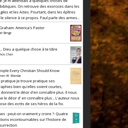
e. Je m'attendais à quelques choses de
 bibliques. On retrouve des exorcices dans les
iles et les Actes. Pourtant, dans les épîtres
 le silence à ce propos. Paul parle des armes...
y Graham: America's Pastor
et Benge
... Dieu a quelque chose à te tdire
ncis Chan
eople Every Christian Should Know
rren W. Wiersbe
e pratique Je trouve pratique ses
raphies bien qu'elles soient courtes,
 donnent le désir d'en connaître plus. Il nous
e le désir d' en connaître plus... L'auteur nous
ose des ecrits de ses héros de la foi.
es : peut-on vraiment y croire ?: Quatre
tions incontournables sur l'histoire de
ésurrection