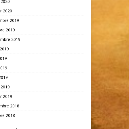
 2020
er 2020
mbre 2019
bre 2019
embre 2019
 2019
2019
2019
 2019
 2019
er 2019
mbre 2018
bre 2018