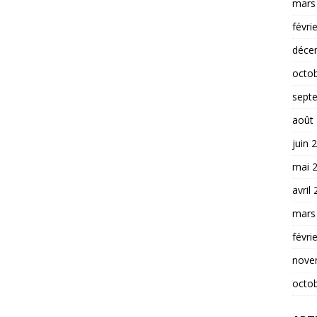
mars
févri
déce
octo
sept
août
juin 
mai 
avril
mars
févri
nove
octo