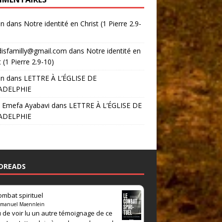
in
dans
Notre identité en Christ (1 Pierre 2.9-
disfamilly@gmail.com
dans
Notre identité en
t (1 Pierre 2.9-10)
in
dans
LETTRE À L’ÉGLISE DE
ADELPHIE
 Emefa Ayabavi
dans
LETTRE À L’ÉGLISE DE
ADELPHIE
DREADS
ombat spirituel
manuel Maennlein
 de voir lu un autre témoignage de ce