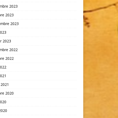
mbre 2023
bre 2023
embre 2023
2023
er 2023
mbre 2022
bre 2022
2022
2021
 2021
bre 2020
2020
 2020