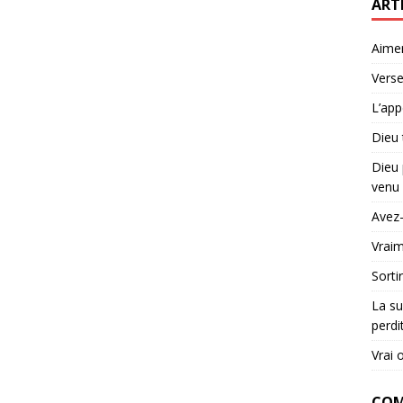
ART
Aime
Verse
L’app
Dieu 
Dieu 
venu 
Avez-
Vraim
Sorti
La su
perdi
Vrai 
COM