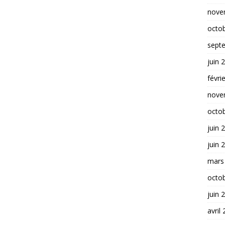
nove
octo
sept
juin 
févri
nove
octo
juin 
juin 
mars
octo
juin 
avril