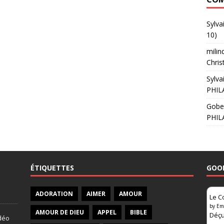
Sylva
10)
milin
Chris
Sylva
PHIL
Gobe
PHIL
ÉTIQUETTES
GOO
ADORATION
AIMER
AMOUR
Le C
by
Em
AMOUR DE DIEU
APPEL
BIBLE
Déçu
idéo