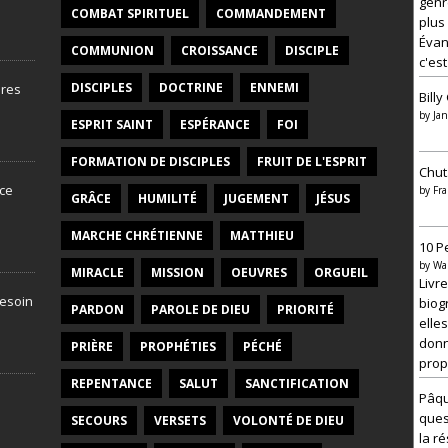
genr
COMBAT SPIRITUEL
COMMANDEMENT
plus
Évang
COMMUNION
CROISSANCE
DISCIPLE
c'est
DISCIPLES
DOCTRINE
ENNEMI
bres
Bill
by
Jan
ESPRIT SAINT
ESPÉRANCE
FOI
FORMATION DE DISCIPLES
FRUIT DE L'ESPRIT
Chut
-ce
by
Fra
GRÂCE
HUMILITÉ
JUGEMENT
JÉSUS
MARCHE CHRÉTIENNE
MATTHIEU
10 P
by
Wa
MIRACLE
MISSION
OEUVRES
ORGUEIL
Livr
besoin
biog
PARDON
PAROLE DE DIEU
PRIORITÉ
elles
donn
PRIÈRE
PROPHÉTIES
PÉCHÉ
prop
REPENTANCE
SALUT
SANCTIFICATION
Pâqu
ques
SECOURS
VERSETS
VOLONTÉ DE DIEU
la r