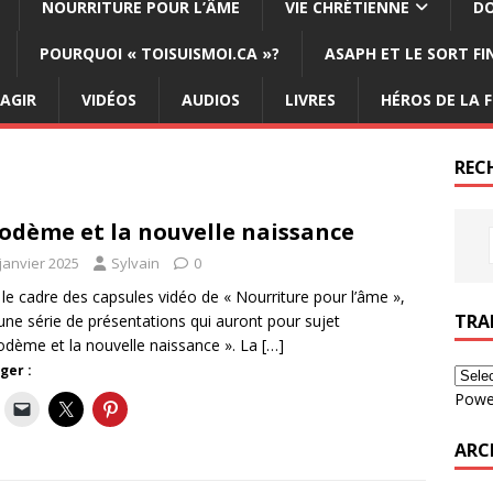
NOURRITURE POUR L’ÂME
VIE CHRÉTIENNE
DO
POURQUOI « TOISUISMOI.CA »?
ASAPH ET LE SORT F
ÉAGIR
VIDÉOS
AUDIOS
LIVRES
HÉROS DE LA F
REC
odème et la nouvelle naissance
janvier 2025
Sylvain
0
le cadre des capsules vidéo de « Nourriture pour l’âme »,
TRA
 une série de présentations qui auront pour sujet
odème et la nouvelle naissance ». La
[…]
ger :
Powe
ARC