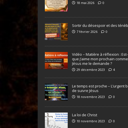
18 mai 2026
0
Sortir du désespoir et des ténè
7 février 2026
0
Vidéo – Matière à réflexion : Est
que j’aime mon prochain comme
Jésus me le demande ?
29 décembre 2023
4
Le temps est proche – L’urgent 
de suivre Jésus
18 novembre 2023
0
La loi de Christ
10 novembre 2023
0