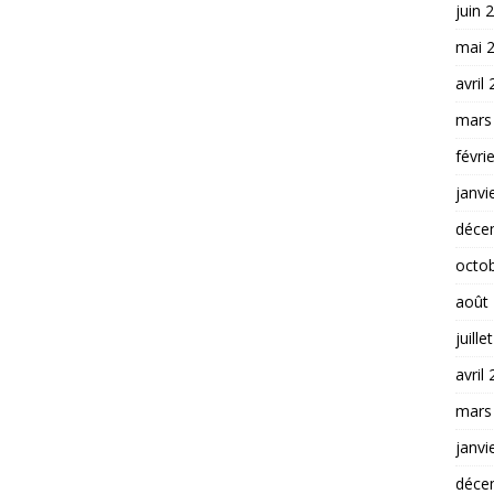
juin 
mai 
avril
mars
févri
janvi
déce
octo
août
juille
avril
mars
janvi
déce