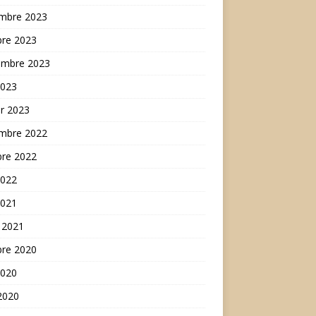
mbre 2023
bre 2023
embre 2023
2023
er 2023
mbre 2022
bre 2022
2022
2021
 2021
bre 2020
2020
 2020