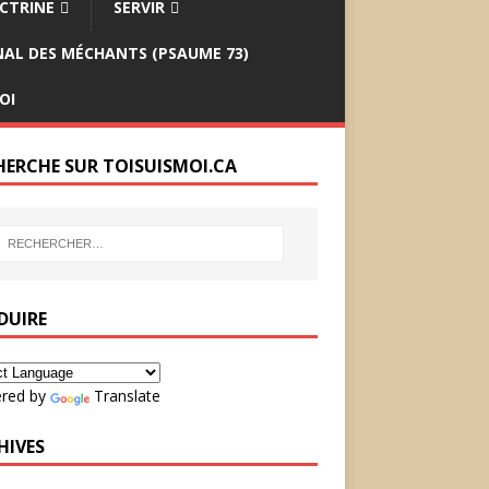
CTRINE
SERVIR
INAL DES MÉCHANTS (PSAUME 73)
OI
HERCHE SUR TOISUISMOI.CA
DUIRE
red by
Translate
HIVES