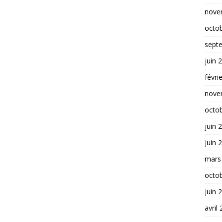
nove
octo
sept
juin 
févri
nove
octo
juin 
juin 
mars
octo
juin 
avril