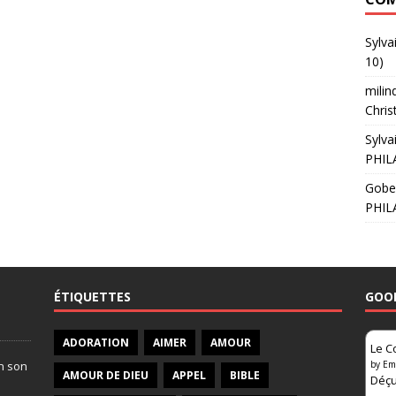
Sylva
10)
milin
Chris
Sylva
PHIL
Gobe
PHIL
ÉTIQUETTES
GOO
ADORATION
AIMER
AMOUR
Le C
on son
by
Em
AMOUR DE DIEU
APPEL
BIBLE
Déçu