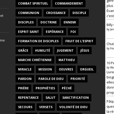
genr
COMBAT SPIRITUEL
COMMANDEMENT
plus
Évang
COMMUNION
CROISSANCE
DISCIPLE
 et
c'est
DISCIPLES
DOCTRINE
ENNEMI
Bill
by
Jan
ESPRIT SAINT
ESPÉRANCE
FOI
V
FORMATION DE DISCIPLES
FRUIT DE L'ESPRIT
i
Chut
d
by
Fra
GRÂCE
HUMILITÉ
JUGEMENT
JÉSUS
é
o
–
MARCHE CHRÉTIENNE
MATTHIEU
10 P
M
by
Wa
a
MIRACLE
MISSION
OEUVRES
ORGUEIL
Livr
t
i
biog
PARDON
PAROLE DE DIEU
PRIORITÉ
è
elles
r
donn
PRIÈRE
PROPHÉTIES
PÉCHÉ
e
prop
à
r
REPENTANCE
SALUT
SANCTIFICATION
é
Pâqu
f
ques
SECOURS
VERSETS
VOLONTÉ DE DIEU
l
la r
e