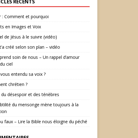
ICLES RÉCENTS
r : Comment et pourquoi
ts en Images et Voix
el de Jésus à le suivre (vidéo)
t’a créé selon son plan – vidéo
prend soin de nous – Un rappel d’amour
du ciel
vous entendu sa voix ?
ent chrétien ?
r du désespoir et des ténèbres
btilité du mensonge mène toujours à la
tion
ou faux – Lire la Bible nous éloigne du péché
MENTAIRES