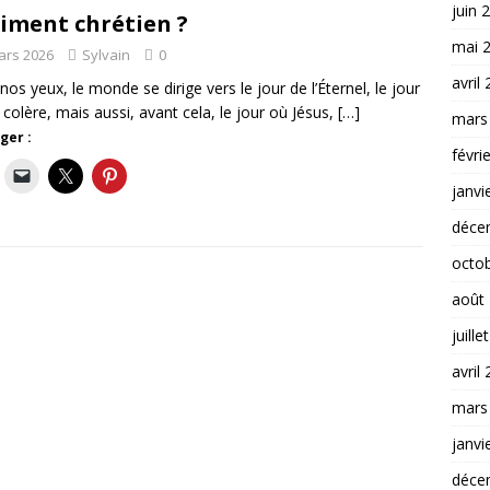
juin 
iment chrétien ?
mai 
ars 2026
Sylvain
0
avril
nos yeux, le monde se dirige vers le jour de l’Éternel, le jour
 colère, mais aussi, avant cela, le jour où Jésus,
[…]
mars
ger :
févri
janvi
déce
octo
août
juille
avril
mars
janvi
déce