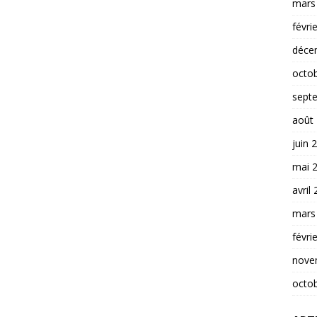
mars
févri
déce
octo
sept
août
juin 
mai 
avril
mars
févri
nove
octo