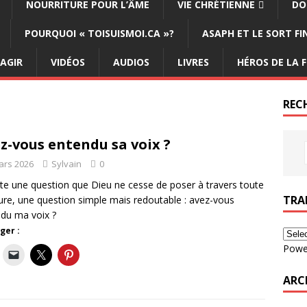
NOURRITURE POUR L’ÂME
VIE CHRÉTIENNE
DO
POURQUOI « TOISUISMOI.CA »?
ASAPH ET LE SORT F
ÉAGIR
VIDÉOS
AUDIOS
LIVRES
HÉROS DE LA F
REC
z-vous entendu sa voix ?
ars 2026
Sylvain
0
iste une question que Dieu ne cesse de poser à travers toute
TRA
iture, une question simple mais redoutable : avez-vous
du ma voix ?
ger :
Powe
ARC