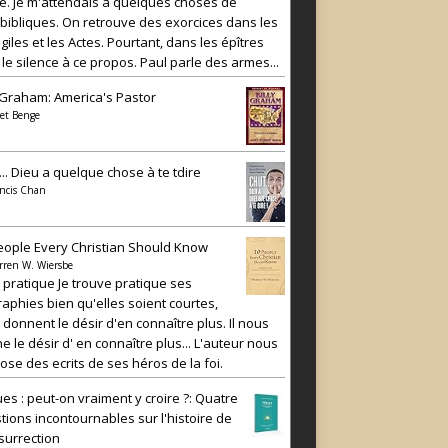
e. Je m'attendais à quelques choses de
 bibliques. On retrouve des exorcices dans les
iles et les Actes. Pourtant, dans les épîtres
 le silence à ce propos. Paul parle des armes...
y Graham: America's Pastor
et Benge
... Dieu a quelque chose à te tdire
ncis Chan
eople Every Christian Should Know
rren W. Wiersbe
e pratique Je trouve pratique ses
raphies bien qu'elles soient courtes,
 donnent le désir d'en connaître plus. Il nous
e le désir d' en connaître plus... L'auteur nous
ose des ecrits de ses héros de la foi.
es : peut-on vraiment y croire ?: Quatre
tions incontournables sur l'histoire de
ésurrection