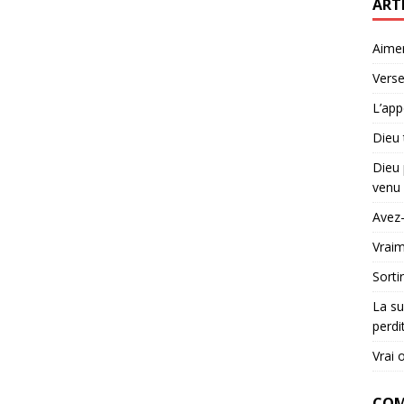
ART
Aime
Verse
L’app
Dieu 
Dieu 
venu 
Avez-
Vraim
Sorti
La su
perdi
Vrai 
COM