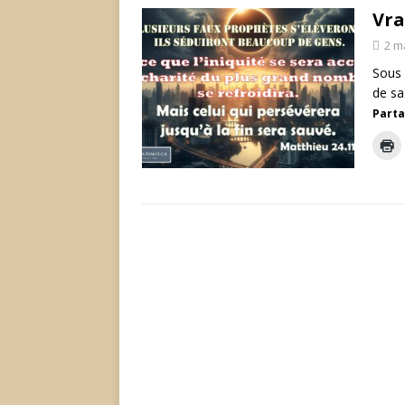
Vra
2 m
Sous 
de sa
Parta