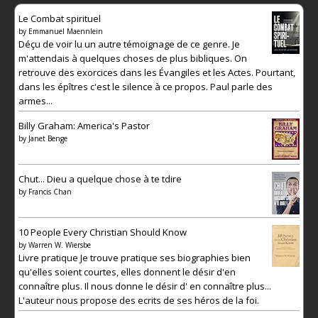
Le Combat spirituel
by
Emmanuel Maennlein
Déçu de voir lu un autre témoignage de ce genre. Je
m'attendais à quelques choses de plus bibliques. On
retrouve des exorcices dans les Évangiles et les Actes. Pourtant,
dans les épîtres c'est le silence à ce propos. Paul parle des
armes...
Billy Graham: America's Pastor
by
Janet Benge
Chut... Dieu a quelque chose à te tdire
by
Francis Chan
10 People Every Christian Should Know
by
Warren W. Wiersbe
Livre pratique Je trouve pratique ses biographies bien
qu'elles soient courtes, elles donnent le désir d'en
connaître plus. Il nous donne le désir d' en connaître plus...
L'auteur nous propose des ecrits de ses héros de la foi.