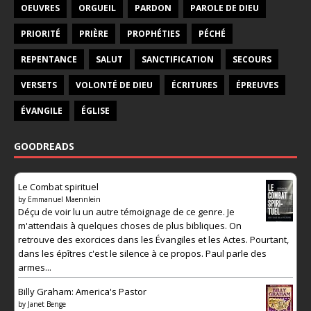
OEUVRES
ORGUEIL
PARDON
PAROLE DE DIEU
PRIORITÉ
PRIÈRE
PROPHÉTIES
PÉCHÉ
REPENTANCE
SALUT
SANCTIFICATION
SECOURS
VERSETS
VOLONTÉ DE DIEU
ÉCRITURES
ÉPREUVES
ÉVANGILE
ÉGLISE
GOODREADS
Le Combat spirituel
by
Emmanuel Maennlein
Déçu de voir lu un autre témoignage de ce genre. Je
m'attendais à quelques choses de plus bibliques. On
retrouve des exorcices dans les Évangiles et les Actes. Pourtant,
dans les épîtres c'est le silence à ce propos. Paul parle des
armes...
Billy Graham: America's Pastor
by
Janet Benge