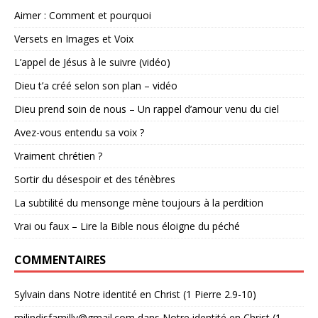
Aimer : Comment et pourquoi
Versets en Images et Voix
L’appel de Jésus à le suivre (vidéo)
Dieu t’a créé selon son plan – vidéo
Dieu prend soin de nous – Un rappel d’amour venu du ciel
Avez-vous entendu sa voix ?
Vraiment chrétien ?
Sortir du désespoir et des ténèbres
La subtilité du mensonge mène toujours à la perdition
Vrai ou faux – Lire la Bible nous éloigne du péché
COMMENTAIRES
Sylvain
dans
Notre identité en Christ (1 Pierre 2.9-10)
milindisfamilly@gmail.com
dans
Notre identité en Christ (1