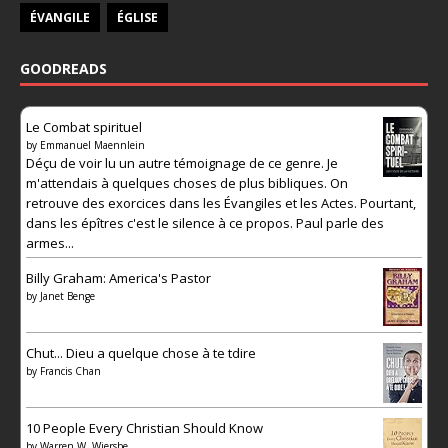
ÉVANGILE
ÉGLISE
GOODREADS
Le Combat spirituel
by
Emmanuel Maennlein
Déçu de voir lu un autre témoignage de ce genre. Je
m'attendais à quelques choses de plus bibliques. On
retrouve des exorcices dans les Évangiles et les Actes. Pourtant,
dans les épîtres c'est le silence à ce propos. Paul parle des
armes...
Billy Graham: America's Pastor
by
Janet Benge
Chut... Dieu a quelque chose à te tdire
by
Francis Chan
10 People Every Christian Should Know
by
Warren W. Wiersbe