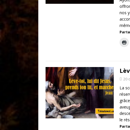
offro
nos y
accor
même
Parta
Lèv
20 
La sc
réser
grâce
aveug
desce
le rés
Parta