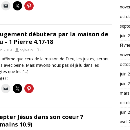
nove
octo
sept
jugement débutera par la maison de
juin 
u – 1 Pierre 4.17-18
févri
in 2019
Sylvain
0
nove
e affirme que ceux de la maison de Dieu, les justes, seront
octo
s avec peine. Mais n’avons-nous pas déjà lu dans les
iles que les
[…]
juin 
ger :
juin 
mars
octo
juin 
epter Jésus dans son coeur ?
avril
mains 10.9)