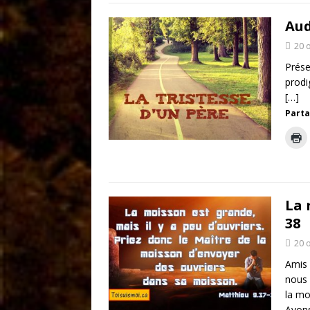
Aud
20 
Prése
prodi
[…]
Parta
La 
38
20 
Amis 
nous 
la mo
Ayons