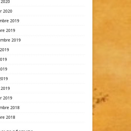
 2020
er 2020
mbre 2019
bre 2019
embre 2019
 2019
2019
2019
 2019
 2019
er 2019
mbre 2018
bre 2018