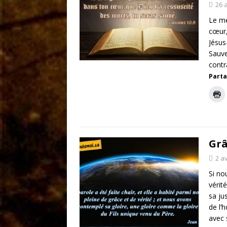
26 a
Le me
cœur,
Jésus
Sauve
contra
Parta
Grâ
2 av
Si no
vérit
sa ju
de l’
avec 