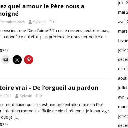
juin 
ez quel amour le Père nous a
mai 
moigné
avril
décembre 2025
Sylvain
0
 conscient que Dieu t’aime ? Tu ne le ressens peut-être pas,
mars
il a donné ce qui était plus précieux de nous permettre de
févri
janvi
ger :
déce
octo
août
toire vrai – De l’orgueil au pardon
juille
in 2021
Sylvain
0
avril
cument audio qui suis est une présentation faites à l’été
mars
relatant un moment difficile de vie chrétienne. Je le partage
janvi
 que je
[…]
ger :
déce