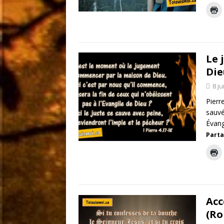
Le 
Die
8 ju
Pierr
sauvé
Évang
Parta
Acc
(Ro