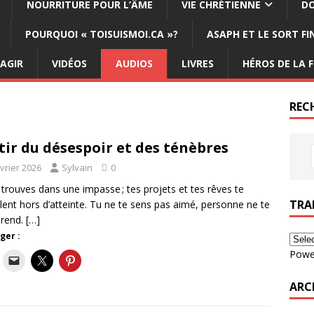
NOURRITURE POUR L’ÂME
VIE CHRÉTIENNE
DO
POURQUOI « TOISUISMOI.CA »?
ASAPH ET LE SORT F
ÉAGIR
VIDÉOS
AUDIOS
LIVRES
HÉROS DE LA F
REC
tir du désespoir et des ténèbres
évrier 2026
Sylvain
0
 trouves dans une impasse ; tes projets et tes rêves te
TRA
ent hors d’atteinte. Tu ne te sens pas aimé, personne ne te
rend.
[…]
ger :
Powe
ARC