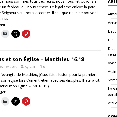
ART
ue nous sommes tous pécheurs, nous nous retrouvons à
r un fardeau qui nous écrase. Le légalisme enlève la paix
e Seigneur veut nous accorder. Il sait que nous ne pouvons
Aime
ainsi.
Verse
ger :
L’app
Dieu 
Dieu 
venu 
us et son Église – Matthieu 16.18
Avez-
février 2019
Sylvain
0
Vraim
l’évangile de Matthieu, Jésus fait allusion pour la première
Sorti
 son église lors d’un entretien avec ses disciples. Il leur a dit
bâtirai mon Église » (Mt 16.18).
La su
ger :
perdi
Vrai 
COM