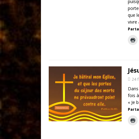
puisq
porte
que l
vivre 
Parta
Jés
24 
Dans 
fois à
« Je 
Parta