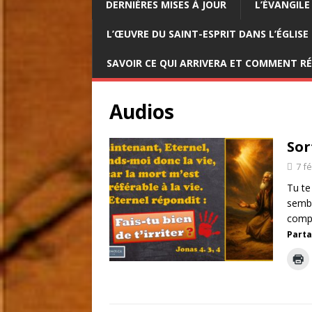
DERNIÈRES MISES À JOUR
L’ÉVANGILE
L’ŒUVRE DU SAINT-ESPRIT DANS L’ÉGLISE
SAVOIR CE QUI ARRIVERA ET COMMENT R
Audios
Sor
7 f
Tu te
sembl
comp
Parta