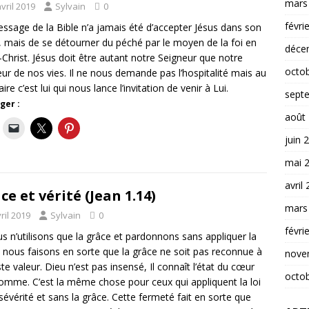
mars
vril 2019
Sylvain
0
févri
ssage de la Bible n’a jamais été d’accepter Jésus dans son
 mais de se détourner du péché par le moyen de la foi en
déce
-Christ. Jésus doit être autant notre Seigneur que notre
octo
ur de nos vies. Il ne nous demande pas l’hospitalité mais au
ire c’est lui qui nous lance l’invitation de venir à Lui.
sept
ger :
août
juin 
mai 
avril
ce et vérité (Jean 1.14)
mars
ril 2019
Sylvain
0
févri
us n’utilisons que la grâce et pardonnons sans appliquer la
é nous faisons en sorte que la grâce ne soit pas reconnue à
nove
ste valeur. Dieu n’est pas insensé, Il connaît l’état du cœur
octo
homme. C’est la même chose pour ceux qui appliquent la loi
sévérité et sans la grâce. Cette fermeté fait en sorte que