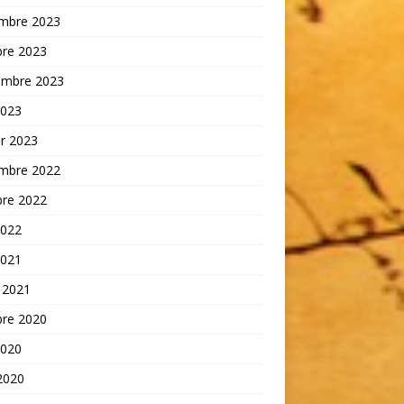
mbre 2023
bre 2023
embre 2023
2023
er 2023
mbre 2022
bre 2022
2022
2021
 2021
bre 2020
2020
 2020