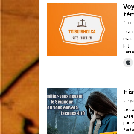
Voy
té
11 
Es-tu
mais 
[…]
Parta
His
7 ju
Le do
2014 
parce
Parta