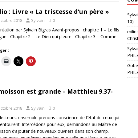
io : Livre « La tristesse d’un père »
Sylva
octobre 2018
Sylvain
0
10)
ntation par Sylvain Bigras Avant-propos chapitre 1 – Le fils
milin
gue Chapitre 2 – Le Dieu qui pleure Chapitre 3 – Comme
Chris
Sylva
ger :
PHIL
Gobe
PHIL
moisson est grande – Matthieu 9.37-
octobre 2018
Sylvain
0
lecteurs, ensemble prenons conscience de l’état de ceux qui
entourent. Intercédons pour eux, demandons au Maître de
isson d’ajouter de nouveaux ouvriers dans son champ.
 en nous les mêmes pensées que celle que Jésus a eue et