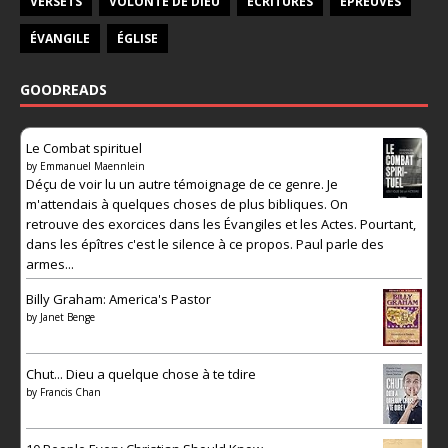
VERSETS
VOLONTÉ DE DIEU
ÉCRITURES
ÉPREUVES
ÉVANGILE
ÉGLISE
GOODREADS
Le Combat spirituel
by
Emmanuel Maennlein
Déçu de voir lu un autre témoignage de ce genre. Je
m'attendais à quelques choses de plus bibliques. On
retrouve des exorcices dans les Évangiles et les Actes. Pourtant,
dans les épîtres c'est le silence à ce propos. Paul parle des
armes...
Billy Graham: America's Pastor
by
Janet Benge
Chut... Dieu a quelque chose à te tdire
by
Francis Chan