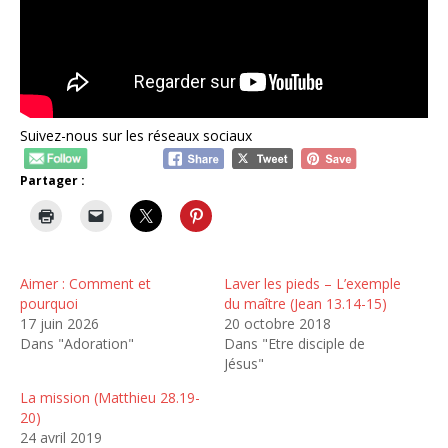
Suivez-nous sur les réseaux sociaux
Partager :
Aimer : Comment et
Laver les pieds – L’exemple
pourquoi
du maître (Jean 13.14-15)
17 juin 2026
20 octobre 2018
Dans "Adoration"
Dans "Etre disciple de
Jésus"
La mission (Matthieu 28.19-
20)
24 avril 2019