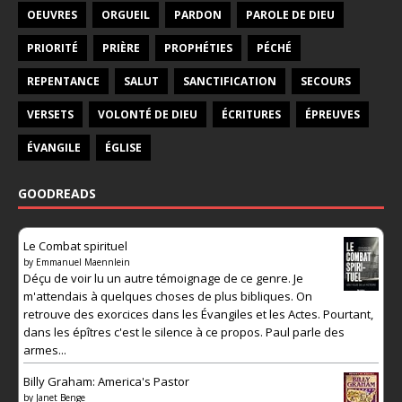
OEUVRES
ORGUEIL
PARDON
PAROLE DE DIEU
PRIORITÉ
PRIÈRE
PROPHÉTIES
PÉCHÉ
REPENTANCE
SALUT
SANCTIFICATION
SECOURS
VERSETS
VOLONTÉ DE DIEU
ÉCRITURES
ÉPREUVES
ÉVANGILE
ÉGLISE
GOODREADS
Le Combat spirituel
by
Emmanuel Maennlein
Déçu de voir lu un autre témoignage de ce genre. Je
m'attendais à quelques choses de plus bibliques. On
retrouve des exorcices dans les Évangiles et les Actes. Pourtant,
dans les épîtres c'est le silence à ce propos. Paul parle des
armes...
Billy Graham: America's Pastor
by
Janet Benge