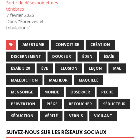
Sortir du désespoir et des
ténèbres
7 février 2026
Dans "Épreuves et
tribulations"
AMERTUME
CONVOITISE
CRÉATION
DISCERNEMENT
DOUCEUR
ÉDEN
ÉSAÏE
ÉSAÏE 5.20
ÈVE
ILLUSION
LEÇON
MAL
MALÉDICTION
MALHEUR
MAQUILLÉ
MENSONGE
MONDE
OBSERVER
PÉCHÉ
PERVERTION
PIÈGE
RETOUCHER
SÉDUCTEUR
SÉDUCTION
VÉRITÉ
VERNIS
VIGILANT
SUIVEZ-NOUS SUR LES RÉSEAUX SOCIAUX