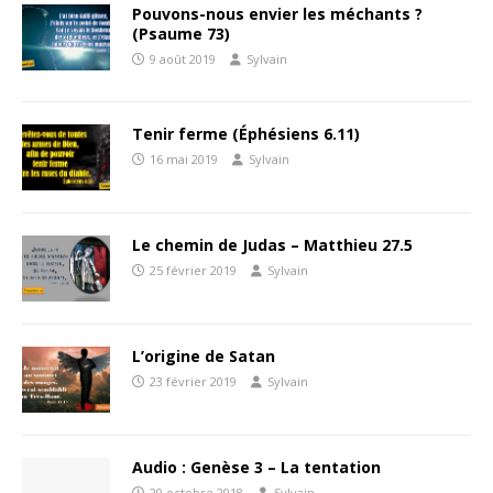
Pouvons-nous envier les méchants ?
(Psaume 73)
9 août 2019
Sylvain
Tenir ferme (Éphésiens 6.11)
16 mai 2019
Sylvain
Le chemin de Judas – Matthieu 27.5
25 février 2019
Sylvain
L’origine de Satan
23 février 2019
Sylvain
Audio : Genèse 3 – La tentation
20 octobre 2018
Sylvain