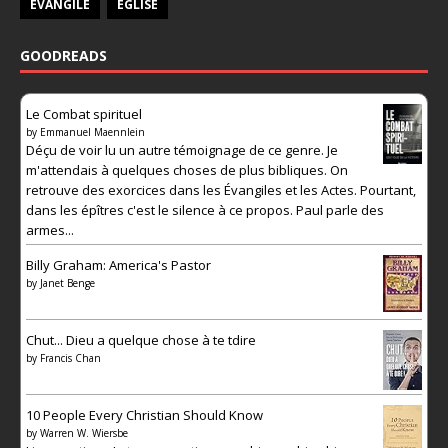
ÉVANGILE
ÉGLISE
GOODREADS
Le Combat spirituel
by
Emmanuel Maennlein
Déçu de voir lu un autre témoignage de ce genre. Je
m'attendais à quelques choses de plus bibliques. On
retrouve des exorcices dans les Évangiles et les Actes. Pourtant,
dans les épîtres c'est le silence à ce propos. Paul parle des
armes...
Billy Graham: America's Pastor
by
Janet Benge
Chut... Dieu a quelque chose à te tdire
by
Francis Chan
10 People Every Christian Should Know
by
Warren W. Wiersbe