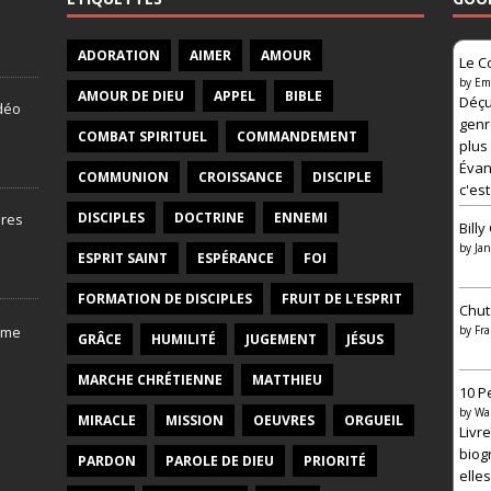
ADORATION
AIMER
AMOUR
Le C
by
Em
AMOUR DE DIEU
APPEL
BIBLE
Déçu
idéo
genr
COMBAT SPIRITUEL
COMMANDEMENT
plus
Évang
COMMUNION
CROISSANCE
DISCIPLE
c'est
DISCIPLES
DOCTRINE
ENNEMI
bres
Bill
by
Jan
ESPRIT SAINT
ESPÉRANCE
FOI
FORMATION DE DISCIPLES
FRUIT DE L'ESPRIT
Chut
V
by
Fra
GRÂCE
HUMILITÉ
JUGEMENT
JÉSUS
i
d
MARCHE CHRÉTIENNE
MATTHIEU
é
10 P
o
by
Wa
–
MIRACLE
MISSION
OEUVRES
ORGUEIL
Livr
M
a
biog
PARDON
PAROLE DE DIEU
PRIORITÉ
t
elles
i