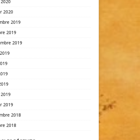
 2020
er 2020
mbre 2019
bre 2019
embre 2019
 2019
2019
2019
 2019
 2019
er 2019
mbre 2018
bre 2018