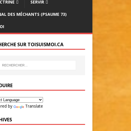
CTRINE
SERVIR
INAL DES MÉCHANTS (PSAUME 73)
OI
HERCHE SUR TOISUISMOI.CA
DUIRE
red by
Translate
HIVES