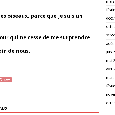
mars
févri
les oiseaux, parce que je suis un
déce
octo
sept
our qui ne cesse de me surprendre.
août
oin de nous.
juin 
mai 
avril
mars
févri
nove
octo
IAUX