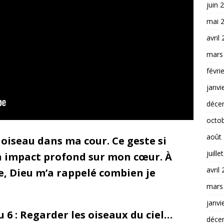
juin 
mai 
avril
mars
févri
janvi
déce
octo
août
 oiseau dans ma cour. Ce geste si
juille
n impact profond sur mon cœur. À
avril
e, Dieu m’a rappelé combien je
mars
janvi
 6 : Regarder les oiseaux du ciel…
déce