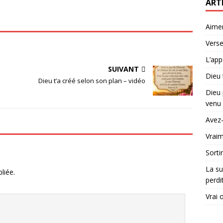
ART
Aime
Verse
L’app
SUIVANT
Dieu 
Dieu t’a créé selon son plan – vidéo
Dieu 
venu 
Avez-
Vraim
Sorti
La su
liée.
perdi
Vrai 