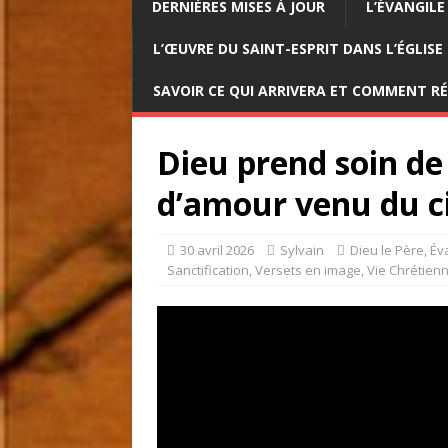
DERNIÈRES MISES À JOUR
L’ÉVANGILE
L’ŒUVRE DU SAINT-ESPRIT DANS L’ÉGLISE
SAVOIR CE QUI ARRIVERA ET COMMENT R
Dieu prend soin de
d’amour venu du ci
30 avril 2026
Sylvain
Dieu le Père
,
Év
Sanctification
,
Versets en image
,
Vie Chrétien