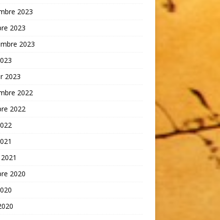
mbre 2023
bre 2023
embre 2023
2023
er 2023
mbre 2022
bre 2022
2022
2021
 2021
bre 2020
2020
 2020