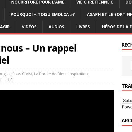
NOURRITURE POUR L’ÂME
VIE CHRÉTIENNE
DO
POURQUOI « TOISUISMOI.CA »?
ASAPH ET LE SORT F
ÉAGIR
VIDÉOS
AUDIOS
LIVRES
HÉROS DE LA F
 nous – Un rappel
REC
el
angile
,
Jésus Christ
,
La Parole de Dieu - Inspiration
,
ne
0
TRA
Powe
ARC