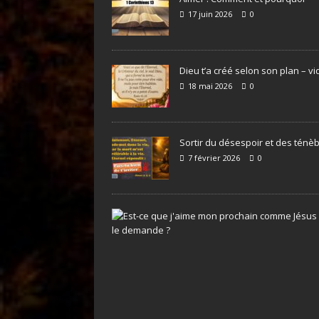
17 juin 2026
0
Dieu t’a créé selon son plan – v
18 mai 2026
0
Sortir du désespoir et des ténè
7 février 2026
0