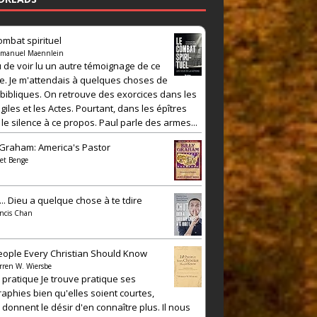
ombat spirituel
manuel Maennlein
 de voir lu un autre témoignage de ce
e. Je m'attendais à quelques choses de
 bibliques. On retrouve des exorcices dans les
iles et les Actes. Pourtant, dans les épîtres
 le silence à ce propos. Paul parle des armes...
y Graham: America's Pastor
et Benge
... Dieu a quelque chose à te tdire
ncis Chan
eople Every Christian Should Know
rren W. Wiersbe
e pratique Je trouve pratique ses
raphies bien qu'elles soient courtes,
 donnent le désir d'en connaître plus. Il nous