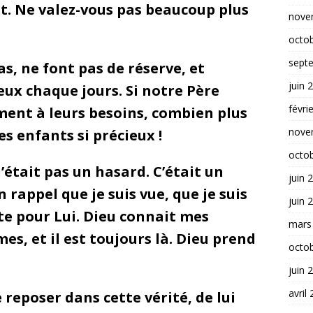
it. Ne valez-vous pas beaucoup plus
nove
octo
sept
as, ne font pas de réserve, et
juin 
eux chaque jours. Si notre Père
févri
ement à leurs besoins, combien plus
nove
es enfants si précieux !
octo
était pas un hasard. C’était un
juin 
rappel que je suis vue, que je suis
juin 
te pour Lui. Dieu connait mes
mars
es, et il est toujours là. Dieu prend
octo
juin 
avril
 reposer dans cette vérité, de lui