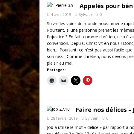
Appelés pour bénir
4 avril 2019
Sylvain
0
Suivre les voies du monde nous amène rapideme
Pourtant, si une personne prenait les mêmes 
l’injustice ? En fait, comme chrétien, cela é
conversion. Depuis, Christ vit en nous ! Don
bien… Pourtant, ce n’est pas aussi facile qu
son nez… Comme chrétien, nous devons prendr
plaisir au mal.
Partager :
Faire nos délices – 
28 février 2019
Sylvain
0
Job a utilisé le mot « délice » par rapport à no
ses délices ? » (Job 27.10). Il n’est pas le seul