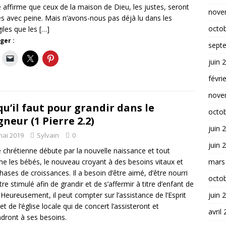
e affirme que ceux de la maison de Dieu, les justes, seront
nove
s avec peine. Mais n’avons-nous pas déjà lu dans les
octo
iles que les
[…]
ger :
sept
juin 
févri
nove
qu’il faut pour grandir dans le
octo
gneur (1 Pierre 2.2)
juin 
mai 2019
Sylvain
0
juin 
e chrétienne débute par la nouvelle naissance et tout
mars
 les bébés, le nouveau croyant à des besoins vitaux et
hases de croissances. Il a besoin d’être aimé, d’être nourri
octo
tre stimulé afin de grandir et de s’affermir à titre d’enfant de
juin 
 Heureusement, il peut compter sur l’assistance de l’Esprit
et de l’église locale qui de concert l’assisteront et
avril
dront à ses besoins.