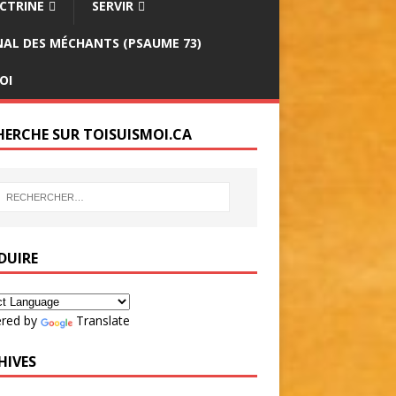
CTRINE
SERVIR
INAL DES MÉCHANTS (PSAUME 73)
OI
HERCHE SUR TOISUISMOI.CA
DUIRE
red by
Translate
HIVES