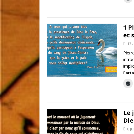
1 P
et 
13 
Pierr
intro
impli
Parta
Le 
Die
8 ju