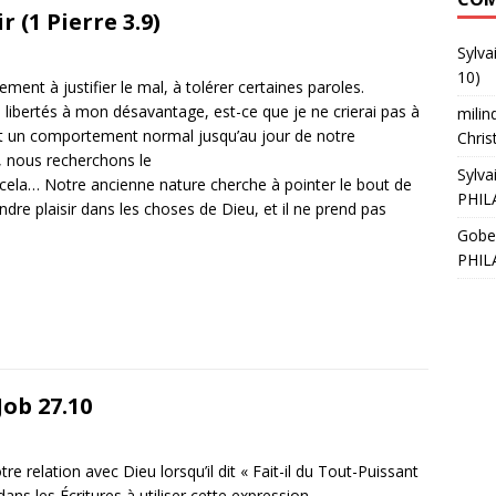
 (1 Pierre 3.9)
Sylva
10)
nt à justifier le mal, à tolérer certaines paroles.
libertés à mon désavantage, est-ce que je ne crierai pas à
milin
tait un comportement normal jusqu’au jour de notre
Chris
c, nous recherchons le
Sylva
e cela… Notre ancienne nature cherche à pointer le bout de
PHIL
e plaisir dans les choses de Dieu, et il ne prend pas
Gobe
PHIL
Job 27.10
tre relation avec Dieu lorsqu’il dit « Fait-il du Tout-Puissant
 dans les Écritures à utiliser cette expression.