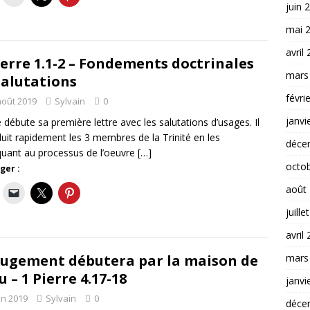
juin 
mai 
avril
ierre 1.1-2 – Fondements doctrinales
mars
salutations
févri
août 2019
Sylvain
0
janvi
e débute sa première lettre avec les salutations d’usages. Il
duit rapidement les 3 membres de la Trinité en les
déce
quant au processus de l’oeuvre
[…]
octo
ger :
août
juille
avril
mars
jugement débutera par la maison de
u – 1 Pierre 4.17-18
janvi
in 2019
Sylvain
0
déce