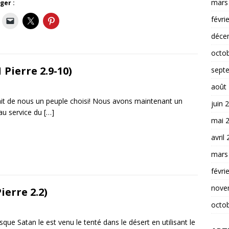
mars
ger :
févri
déce
octo
 Pierre 2.9-10)
sept
août
a fait de nous un peuple choisi! Nous avons maintenant un
juin 
au service du
[…]
mai 
avril
mars
févri
nove
ierre 2.2)
octo
e Satan le est venu le tenté dans le désert en utilisant le