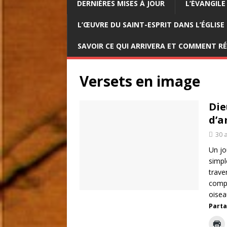
DERNIÈRES MISES À JOUR
L’ÉVANGILE
L’ŒUVRE DU SAINT-ESPRIT DANS L’ÉGLISE
SAVOIR CE QUI ARRIVERA ET COMMENT R
Versets en image
Die
d’a
30 a
Un jo
simpl
trave
compt
oisea
Parta