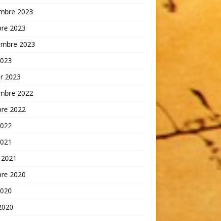
mbre 2023
bre 2023
embre 2023
2023
er 2023
mbre 2022
bre 2022
2022
2021
 2021
bre 2020
2020
 2020