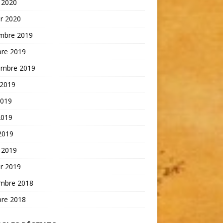
 2020
er 2020
mbre 2019
bre 2019
embre 2019
 2019
2019
2019
 2019
 2019
er 2019
mbre 2018
bre 2018