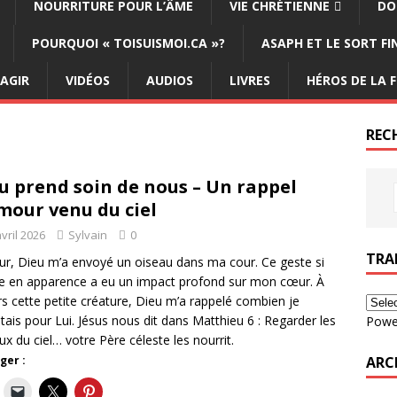
NOURRITURE POUR L’ÂME
VIE CHRÉTIENNE
DO
POURQUOI « TOISUISMOI.CA »?
ASAPH ET LE SORT F
ÉAGIR
VIDÉOS
AUDIOS
LIVRES
HÉROS DE LA F
REC
u prend soin de nous – Un rappel
mour venu du ciel
vril 2026
Sylvain
0
TRA
ur, Dieu m’a envoyé un oiseau dans ma cour. Ce geste si
e en apparence a eu un impact profond sur mon cœur. À
rs cette petite créature, Dieu m’a rappelé combien je
ais pour Lui. Jésus nous dit dans Matthieu 6 : Regarder les
Powe
ux du ciel… votre Père céleste les nourrit.
ARC
ger :