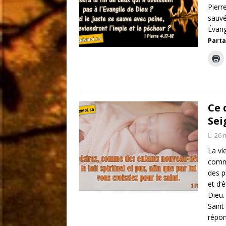
Pierr
sauvé
Évang
Parta
Ce 
Sei
26 
La vi
comme
des p
et d’ê
Dieu.
Saint 
répon