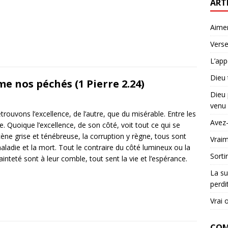
ART
Aime
Verse
L’app
Dieu 
me nos péchés (1 Pierre 2.24)
Dieu 
venu 
etrouvons l’excellence, de l’autre, que du misérable. Entre les
Avez-
 Quoique l’excellence, de son côté, voit tout ce qui se
ène grise et ténébreuse, la corruption y règne, tous sont
Vraim
maladie et la mort. Tout le contraire du côté lumineux ou la
Sorti
ainteté sont à leur comble, tout sent la vie et l’espérance.
La su
perdi
Vrai 
COM