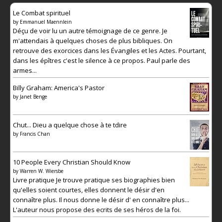
Le Combat spirituel
by
Emmanuel Maennlein
Déçu de voir lu un autre témoignage de ce genre. Je
m'attendais à quelques choses de plus bibliques. On
retrouve des exorcices dans les Évangiles et les Actes. Pourtant,
dans les épîtres c'est le silence à ce propos. Paul parle des
armes...
Billy Graham: America's Pastor
by
Janet Benge
Chut... Dieu a quelque chose à te tdire
by
Francis Chan
10 People Every Christian Should Know
by
Warren W. Wiersbe
Livre pratique Je trouve pratique ses biographies bien
qu'elles soient courtes, elles donnent le désir d'en
connaître plus. Il nous donne le désir d' en connaître plus...
L'auteur nous propose des ecrits de ses héros de la foi.