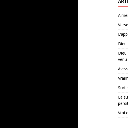
ART
Aime
Verse
L’app
Dieu 
Dieu 
venu 
Avez-
Vraim
Sorti
La su
perdi
Vrai 