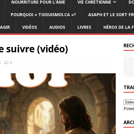
NOURRITURE POUR L’ÂME
VIE CHRÉTIENNE
DO
POURQUOI « TOISUISMOI.CA »?
ASAPH ET LE SORT F
ÉAGIR
VIDÉOS
AUDIOS
LIVRES
HÉROS DE LA F
e suivre (vidéo)
REC
d
0
TRA
Powe
ARC