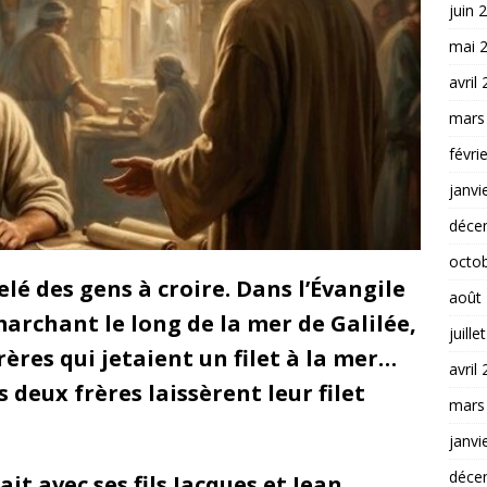
juin 
mai 
avril
mars
févri
janvi
déce
octo
lé des gens à croire. Dans l’Évangile
août
archant le long de la mer de Galilée,
juille
rères qui jetaient un filet à la mer…
avril
s deux frères laissèrent leur filet
mars
janvi
déce
it avec ses fils Jacques et Jean