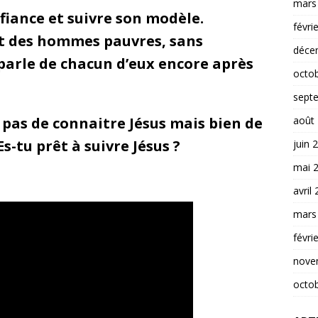
mars
nfiance et suivre son modèle.
févri
ent des hommes pauvres, sans
déce
parle de chacun d’eux encore après
octo
sept
août
t pas de connaitre Jésus mais bien de
s-tu prêt à suivre Jésus ?
juin 
mai 
avril
mars
févri
nove
octo