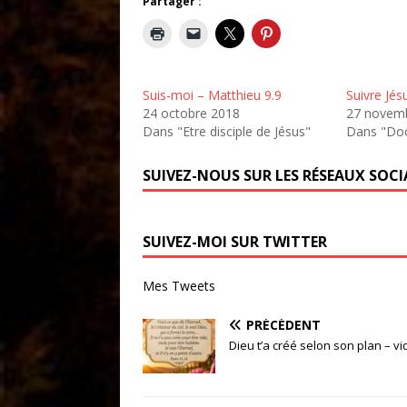
Partager :
Suis-moi – Matthieu 9.9
Suivre Jés
24 octobre 2018
27 novem
Dans "Etre disciple de Jésus"
Dans "Doc
SUIVEZ-NOUS SUR LES RÉSEAUX SOC
SUIVEZ-MOI SUR TWITTER
Mes Tweets
PRÉCÉDENT
Dieu t’a créé selon son plan – v