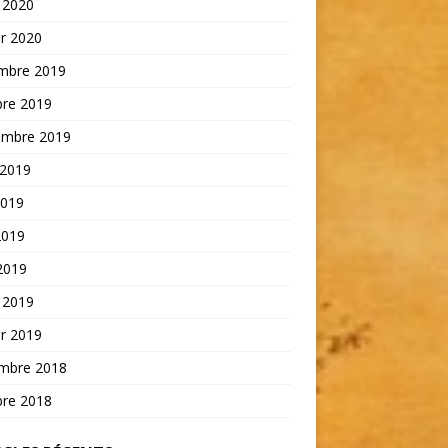
 2020
er 2020
mbre 2019
bre 2019
embre 2019
 2019
2019
2019
 2019
 2019
er 2019
mbre 2018
bre 2018