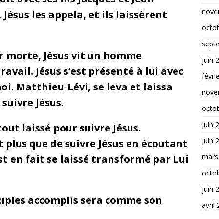
nove
 Jésus les appela, et ils laissèrent
octo
sept
er morte, Jésus vit un homme
juin 
ravail. Jésus s’est présenté à lui avec
févri
. Matthieu-Lévi, se leva et laissa
nove
suivre Jésus.
octo
juin 
ut laissé pour suivre Jésus.
juin 
st plus que de suivre Jésus en écoutant
mars
est en fait se laissé transformé par Lui
octo
juin 
sciples accomplis sera comme son
avril