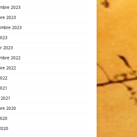
mbre 2023
bre 2023
embre 2023
2023
er 2023
mbre 2022
bre 2022
2022
2021
 2021
bre 2020
2020
 2020