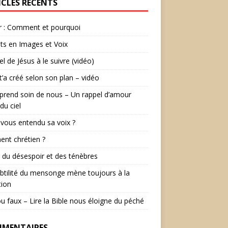
ICLES RÉCENTS
r : Comment et pourquoi
ts en Images et Voix
el de Jésus à le suivre (vidéo)
t’a créé selon son plan – vidéo
prend soin de nous – Un rappel d’amour
du ciel
vous entendu sa voix ?
ent chrétien ?
r du désespoir et des ténèbres
btilité du mensonge mène toujours à la
tion
ou faux – Lire la Bible nous éloigne du péché
MENTAIRES