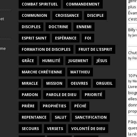
genr
COMBAT SPIRITUEL
COMMANDEMENT
plus
Évang
COMMUNION
CROISSANCE
DISCIPLE
 et
c'est
DISCIPLES
DOCTRINE
ENNEMI
Bill
by
Jan
ESPRIT SAINT
ESPÉRANCE
FOI
V
FORMATION DE DISCIPLES
FRUIT DE L'ESPRIT
i
Chut
d
by
Fra
GRÂCE
HUMILITÉ
JUGEMENT
JÉSUS
é
o
–
MARCHE CHRÉTIENNE
MATTHIEU
10 P
M
by
Wa
a
MIRACLE
MISSION
OEUVRES
ORGUEIL
Livr
t
i
biog
PARDON
PAROLE DE DIEU
PRIORITÉ
è
elles
r
donn
PRIÈRE
PROPHÉTIES
PÉCHÉ
e
prop
à
r
REPENTANCE
SALUT
SANCTIFICATION
é
Pâqu
f
ques
SECOURS
VERSETS
VOLONTÉ DE DIEU
l
la r
e