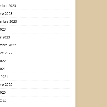
mbre 2023
bre 2023
embre 2023
2023
er 2023
mbre 2022
bre 2022
2022
2021
 2021
bre 2020
2020
 2020