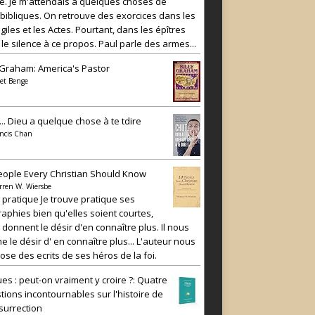
e. Je m'attendais à quelques choses de
 bibliques. On retrouve des exorcices dans les
iles et les Actes. Pourtant, dans les épîtres
 le silence à ce propos. Paul parle des armes...
y Graham: America's Pastor
et Benge
... Dieu a quelque chose à te tdire
ncis Chan
eople Every Christian Should Know
rren W. Wiersbe
e pratique Je trouve pratique ses
raphies bien qu'elles soient courtes,
 donnent le désir d'en connaître plus. Il nous
e le désir d' en connaître plus... L'auteur nous
ose des ecrits de ses héros de la foi.
es : peut-on vraiment y croire ?: Quatre
tions incontournables sur l'histoire de
ésurrection