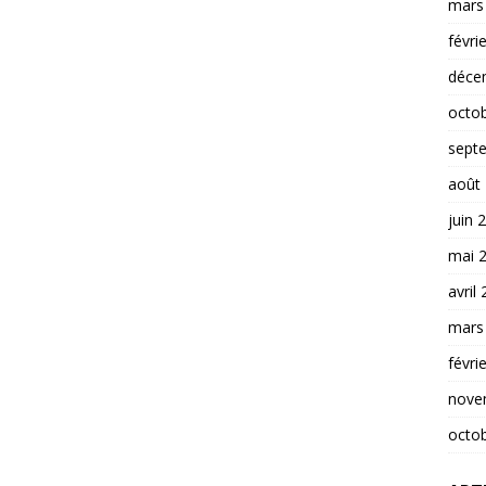
mars
févri
déce
octo
sept
août
juin 
mai 
avril
mars
févri
nove
octo