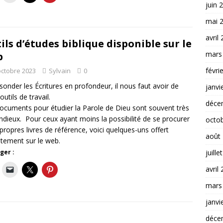
juin 
mai 
avril
ils d’études biblique disponible sur le
mars
b
févri
octobre 2023
Sylvain
0
sonder les Écritures en profondeur, il nous faut avoir de
janvi
utils de travail.
déce
ocuments pour étudier la Parole de Dieu sont souvent très
ndieux. Pour ceux ayant moins la possibilité de se procurer
octo
 propres livres de référence, voici quelques-uns offert
août
itement sur le web.
juille
ger :
avril
mars
janvi
déce