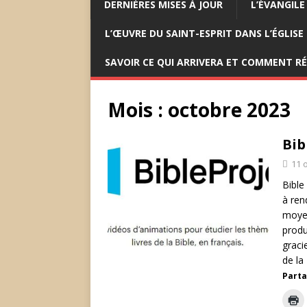
DERNIÈRES MISES À JOUR
L’ÉVANGILE
L’ŒUVRE DU SAINT-ESPRIT DANS L’ÉGLISE
SAVOIR CE QUI ARRIVERA ET COMMENT R
Mois :
octobre 2023
Bib
11 
Bible
à ren
moyen
produ
graci
de la
Parta