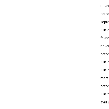
nove
octo
sept
juin 
févri
nove
octo
juin 
juin 
mars
octo
juin 
avril