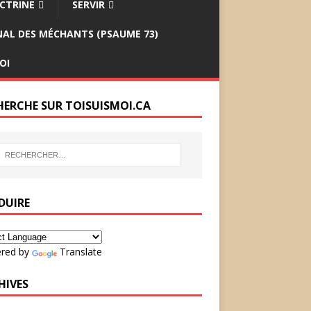
CTRINE
SERVIR
INAL DES MÉCHANTS (PSAUME 73)
OI
HERCHE SUR TOISUISMOI.CA
DUIRE
red by
Translate
HIVES