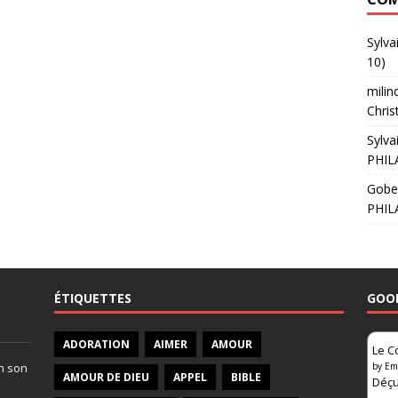
Sylva
10)
milin
Chris
Sylva
PHIL
Gobe
PHIL
ÉTIQUETTES
GOO
ADORATION
AIMER
AMOUR
Le C
on son
by
Em
AMOUR DE DIEU
APPEL
BIBLE
Déçu