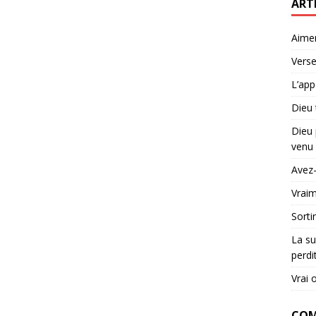
ART
Aime
Verse
L’app
Dieu 
Dieu 
venu 
Avez-
Vraim
Sorti
La su
perdi
Vrai 
COM