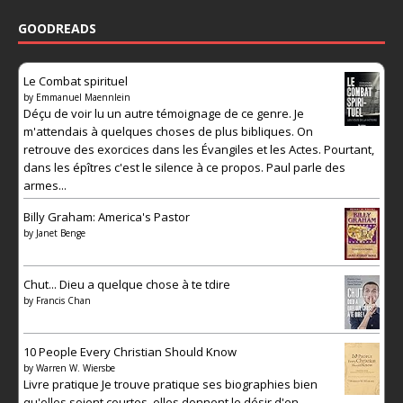
GOODREADS
Le Combat spirituel
by
Emmanuel Maennlein
Déçu de voir lu un autre témoignage de ce genre. Je
m'attendais à quelques choses de plus bibliques. On
retrouve des exorcices dans les Évangiles et les Actes. Pourtant,
dans les épîtres c'est le silence à ce propos. Paul parle des
armes...
Billy Graham: America's Pastor
by
Janet Benge
Chut... Dieu a quelque chose à te tdire
by
Francis Chan
10 People Every Christian Should Know
by
Warren W. Wiersbe
Livre pratique Je trouve pratique ses biographies bien
qu'elles soient courtes, elles donnent le désir d'en