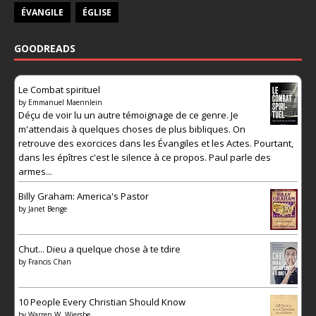
ÉVANGILE
ÉGLISE
GOODREADS
Le Combat spirituel
by
Emmanuel Maennlein
Déçu de voir lu un autre témoignage de ce genre. Je
m'attendais à quelques choses de plus bibliques. On
retrouve des exorcices dans les Évangiles et les Actes. Pourtant,
dans les épîtres c'est le silence à ce propos. Paul parle des
armes...
Billy Graham: America's Pastor
by
Janet Benge
Chut... Dieu a quelque chose à te tdire
by
Francis Chan
10 People Every Christian Should Know
by
Warren W. Wiersbe