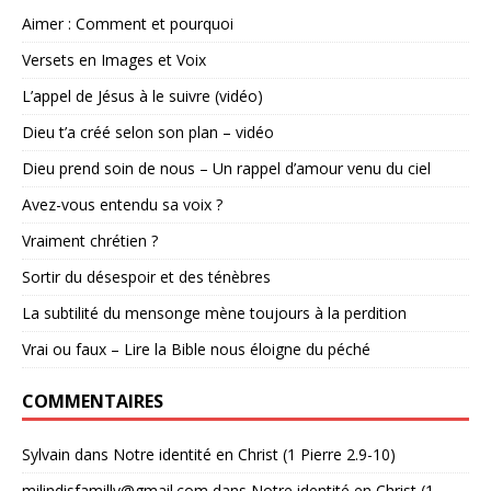
Aimer : Comment et pourquoi
Versets en Images et Voix
L’appel de Jésus à le suivre (vidéo)
Dieu t’a créé selon son plan – vidéo
Dieu prend soin de nous – Un rappel d’amour venu du ciel
Avez-vous entendu sa voix ?
Vraiment chrétien ?
Sortir du désespoir et des ténèbres
La subtilité du mensonge mène toujours à la perdition
Vrai ou faux – Lire la Bible nous éloigne du péché
COMMENTAIRES
Sylvain
dans
Notre identité en Christ (1 Pierre 2.9-10)
milindisfamilly@gmail.com
dans
Notre identité en Christ (1