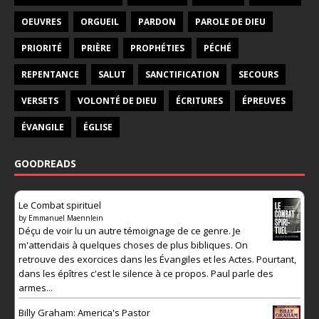
OEUVRES
ORGUEIL
PARDON
PAROLE DE DIEU
PRIORITÉ
PRIÈRE
PROPHÉTIES
PÉCHÉ
REPENTANCE
SALUT
SANCTIFICATION
SECOURS
VERSETS
VOLONTÉ DE DIEU
ÉCRITURES
ÉPREUVES
ÉVANGILE
ÉGLISE
GOODREADS
Le Combat spirituel
by
Emmanuel Maennlein
Déçu de voir lu un autre témoignage de ce genre. Je
m'attendais à quelques choses de plus bibliques. On
retrouve des exorcices dans les Évangiles et les Actes. Pourtant,
dans les épîtres c'est le silence à ce propos. Paul parle des
armes...
Billy Graham: America's Pastor