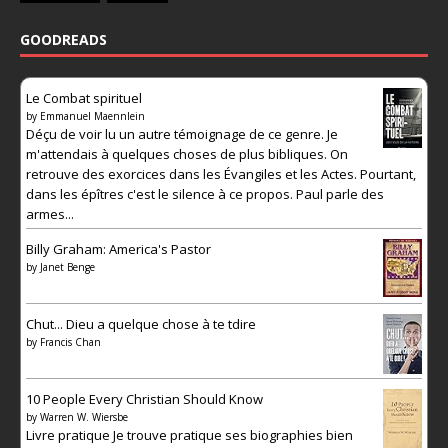
GOODREADS
Le Combat spirituel
by
Emmanuel Maennlein
Déçu de voir lu un autre témoignage de ce genre. Je
m'attendais à quelques choses de plus bibliques. On
retrouve des exorcices dans les Évangiles et les Actes. Pourtant,
dans les épîtres c'est le silence à ce propos. Paul parle des
armes...
Billy Graham: America's Pastor
by
Janet Benge
Chut... Dieu a quelque chose à te tdire
by
Francis Chan
10 People Every Christian Should Know
by
Warren W. Wiersbe
Livre pratique Je trouve pratique ses biographies bien