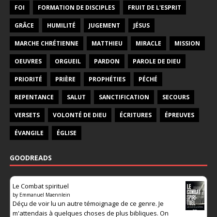
FOI
FORMATION DE DISCIPLES
FRUIT DE L'ESPRIT
GRÂCE
HUMILITÉ
JUGEMENT
JÉSUS
MARCHE CHRÉTIENNE
MATTHIEU
MIRACLE
MISSION
OEUVRES
ORGUEIL
PARDON
PAROLE DE DIEU
PRIORITÉ
PRIÈRE
PROPHÉTIES
PÉCHÉ
REPENTANCE
SALUT
SANCTIFICATION
SECOURS
VERSETS
VOLONTÉ DE DIEU
ÉCRITURES
ÉPREUVES
ÉVANGILE
ÉGLISE
GOODREADS
Le Combat spirituel
by
Emmanuel Maennlein
Déçu de voir lu un autre témoignage de ce genre. Je
m'attendais à quelques choses de plus bibliques. On