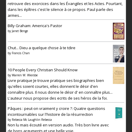
retrouve des exorcices dans les Évangiles et les Actes. Pourtant,
dans les épîtres c'est le silence à ce propos. Paul parle des
armes...
Billy Graham: America's Pastor
by
Janet Benge
Chut... Dieu a quelque chose à te tdire
by
Francis Chan
10 People Every Christian Should Know
by
Warren W. Wiersbe
Livre pratique Je trouve pratique ses biographies bien
qu'elles soient courtes, elles donnent le désir d'en
connaître plus. Il nous donne le désir d' en connaître plus...
L'auteur nous propose des ecrits de ses héros de la foi.
Pâques : peut-on vraiment y croire ?: Quatre questions
incontournables sur l'histoire de la résurrection
by
Rebecca Mc Laughlin Rebecca
Non lu mais écouté en version audio. Très bon livre avec
de bons arguments et une belle voie.