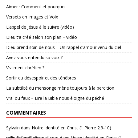
Aimer : Comment et pourquoi
Versets en Images et Voix
L’appel de Jésus à le suivre (vidéo)
Dieu t’a créé selon son plan – vidéo
Dieu prend soin de nous – Un rappel d’amour venu du ciel
Avez-vous entendu sa voix ?
Vraiment chrétien ?
Sortir du désespoir et des ténèbres
La subtilité du mensonge mène toujours à la perdition
Vrai ou faux – Lire la Bible nous éloigne du péché
COMMENTAIRES
Sylvain
dans
Notre identité en Christ (1 Pierre 2.9-10)
milindisfamilly@gmail.com
dans
Notre identité en Christ (1