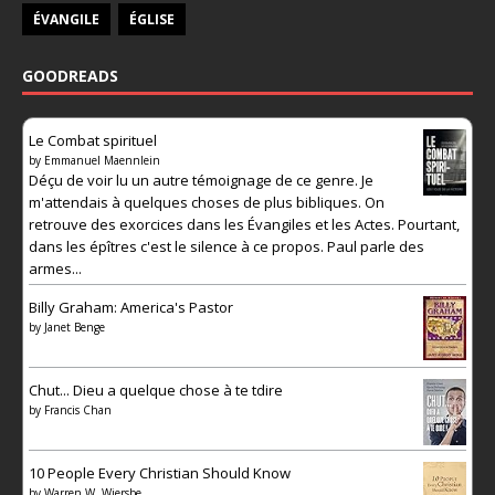
ÉVANGILE
ÉGLISE
GOODREADS
Le Combat spirituel
by
Emmanuel Maennlein
Déçu de voir lu un autre témoignage de ce genre. Je
m'attendais à quelques choses de plus bibliques. On
retrouve des exorcices dans les Évangiles et les Actes. Pourtant,
dans les épîtres c'est le silence à ce propos. Paul parle des
armes...
Billy Graham: America's Pastor
by
Janet Benge
Chut... Dieu a quelque chose à te tdire
by
Francis Chan
10 People Every Christian Should Know
by
Warren W. Wiersbe