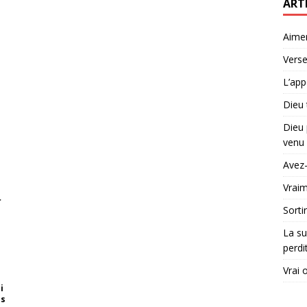
ART
Aime
Verse
L’app
Dieu 
Dieu 
venu 
Avez-
Vraim
r
Sorti
La su
perdi
Vrai 
i
es