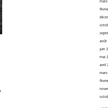
mars
févri
déce
octo
sept
août
juin 
mai 
avril
mars
févri
nove
s
octo