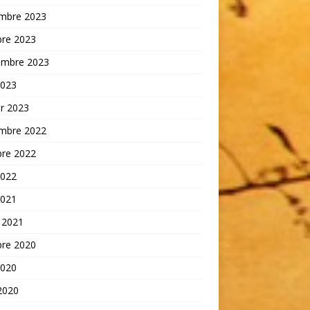
mbre 2023
bre 2023
embre 2023
2023
er 2023
mbre 2022
bre 2022
2022
2021
 2021
bre 2020
2020
 2020