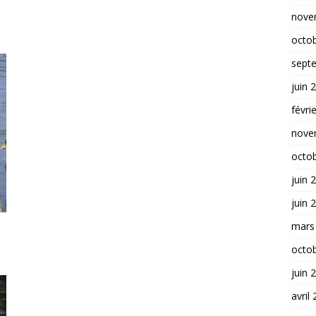
nove
octo
sept
juin 
févri
nove
octo
juin 
juin 
mars
octo
juin 
avril