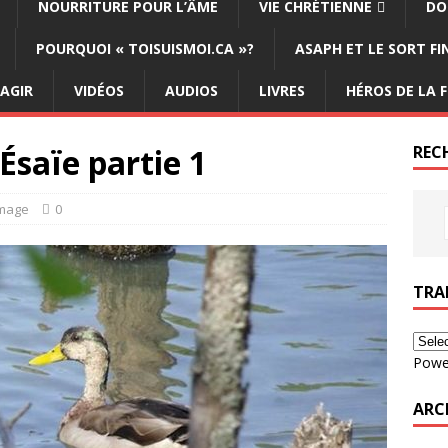
NOURRITURE POUR L’ÂME
VIE CHRÉTIENNE
DO
POURQUOI « TOISUISMOI.CA »?
ASAPH ET LE SORT F
ÉAGIR
VIDÉOS
AUDIOS
LIVRES
HÉROS DE LA F
Ésaïe partie 1
REC
image
0
TRA
Powe
ARC