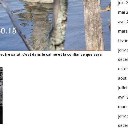
juin 
mai 
avril
mars
févri
janvi
 votre salut, c’est dans le calme et la confiance que sera
déce
octo
août
juille
avril
mars
janvi
déce