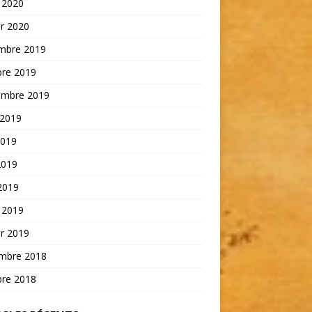
 2020
er 2020
mbre 2019
bre 2019
embre 2019
 2019
2019
2019
 2019
 2019
er 2019
mbre 2018
bre 2018