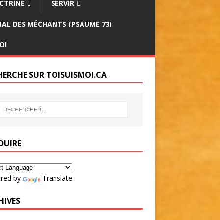
CTRINE
SERVIR
INAL DES MÉCHANTS (PSAUME 73)
OI
HERCHE SUR TOISUISMOI.CA
DUIRE
red by
Translate
HIVES