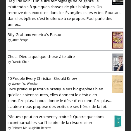
Déçu de voir lu un autre témoignage de ce genre. Je
m'attendais à quelques choses de plus bibliques. On
retrouve des exorcices dans les Évangiles et les Actes. Pourtant,
dans les épîtres c'est le silence à ce propos. Paul parle des
armes...
Billy Graham: America's Pastor
by
Janet Benge
Chut... Dieu a quelque chose à te tdire
by
Francis Chan
10 People Every Christian Should Know
by
Warren W. Wiersbe
Livre pratique Je trouve pratique ses biographies bien
qu'elles soient courtes, elles donnent le désir d'en
connaître plus. Il nous donne le désir d' en connaître plus...
L'auteur nous propose des ecrits de ses héros de la foi.
Pâques : peut-on vraiment y croire ?: Quatre questions
incontournables sur l'histoire de la résurrection
by
Rebecca Mc Laughlin Rebecca