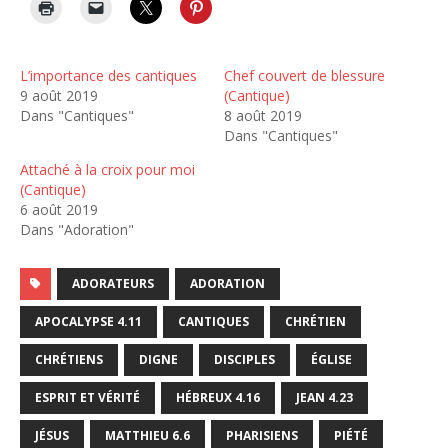
L’importance des cantiques
Chef couvert de blessure
9 août 2019
(Cantique)
Dans "Cantiques"
8 août 2019
Dans "Cantiques"
Attaché à la croix pour moi
(Cantique)
6 août 2019
Dans "Adoration"
ADORATEURS
ADORATION
APOCALYPSE 4.11
CANTIQUES
CHRÉTIEN
CHRÉTIENS
DIGNE
DISCIPLES
ÉGLISE
ESPRIT ET VÉRITÉ
HÉBREUX 4.16
JEAN 4.23
JÉSUS
MATTHIEU 6.6
PHARISIENS
PIÉTÉ