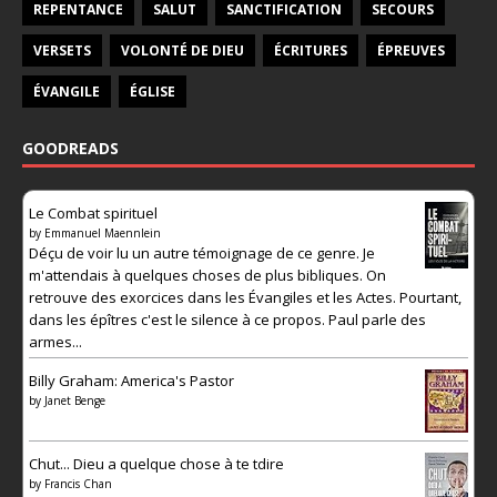
REPENTANCE
SALUT
SANCTIFICATION
SECOURS
VERSETS
VOLONTÉ DE DIEU
ÉCRITURES
ÉPREUVES
ÉVANGILE
ÉGLISE
GOODREADS
Le Combat spirituel
by
Emmanuel Maennlein
Déçu de voir lu un autre témoignage de ce genre. Je
m'attendais à quelques choses de plus bibliques. On
retrouve des exorcices dans les Évangiles et les Actes. Pourtant,
dans les épîtres c'est le silence à ce propos. Paul parle des
armes...
Billy Graham: America's Pastor
by
Janet Benge
Chut... Dieu a quelque chose à te tdire
by
Francis Chan