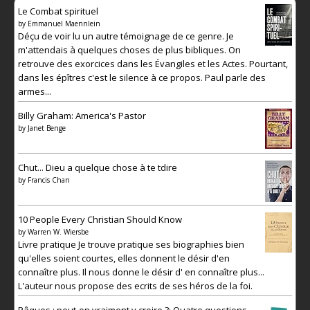
Le Combat spirituel
by
Emmanuel Maennlein
Déçu de voir lu un autre témoignage de ce genre. Je
m'attendais à quelques choses de plus bibliques. On
retrouve des exorcices dans les Évangiles et les Actes. Pourtant,
dans les épîtres c'est le silence à ce propos. Paul parle des
armes...
Billy Graham: America's Pastor
by
Janet Benge
Chut... Dieu a quelque chose à te tdire
by
Francis Chan
10 People Every Christian Should Know
by
Warren W. Wiersbe
Livre pratique Je trouve pratique ses biographies bien
qu'elles soient courtes, elles donnent le désir d'en
connaître plus. Il nous donne le désir d' en connaître plus...
L'auteur nous propose des ecrits de ses héros de la foi.
Pâques : peut-on vraiment y croire ?: Quatre questions