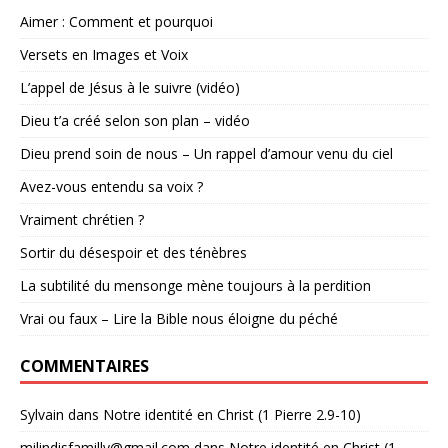
Aimer : Comment et pourquoi
Versets en Images et Voix
L’appel de Jésus à le suivre (vidéo)
Dieu t’a créé selon son plan – vidéo
Dieu prend soin de nous – Un rappel d’amour venu du ciel
Avez-vous entendu sa voix ?
Vraiment chrétien ?
Sortir du désespoir et des ténèbres
La subtilité du mensonge mène toujours à la perdition
Vrai ou faux – Lire la Bible nous éloigne du péché
COMMENTAIRES
Sylvain
dans
Notre identité en Christ (1 Pierre 2.9-10)
milindisfamilly@gmail.com
dans
Notre identité en Christ (1