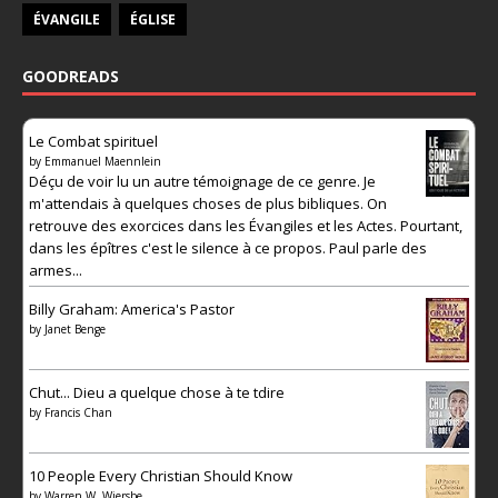
ÉVANGILE
ÉGLISE
GOODREADS
Le Combat spirituel
by
Emmanuel Maennlein
Déçu de voir lu un autre témoignage de ce genre. Je
m'attendais à quelques choses de plus bibliques. On
retrouve des exorcices dans les Évangiles et les Actes. Pourtant,
dans les épîtres c'est le silence à ce propos. Paul parle des
armes...
Billy Graham: America's Pastor
by
Janet Benge
Chut... Dieu a quelque chose à te tdire
by
Francis Chan
10 People Every Christian Should Know
by
Warren W. Wiersbe