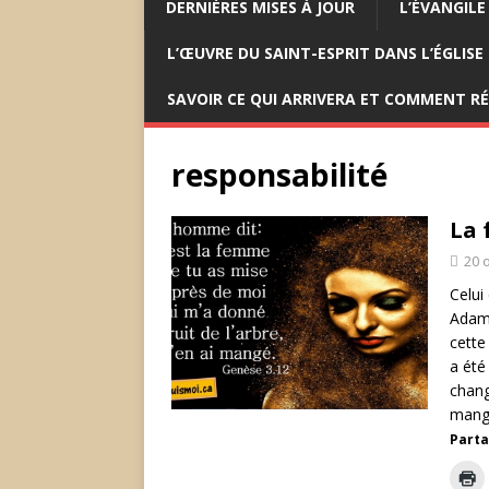
DERNIÈRES MISES À JOUR
L’ÉVANGILE
L’ŒUVRE DU SAINT-ESPRIT DANS L’ÉGLISE
SAVOIR CE QUI ARRIVERA ET COMMENT R
responsabilité
La 
20 
Celui
Adam 
cette 
a été
change
mange
Parta