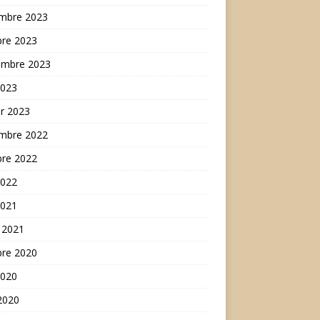
mbre 2023
bre 2023
embre 2023
2023
er 2023
mbre 2022
bre 2022
2022
2021
 2021
bre 2020
2020
 2020