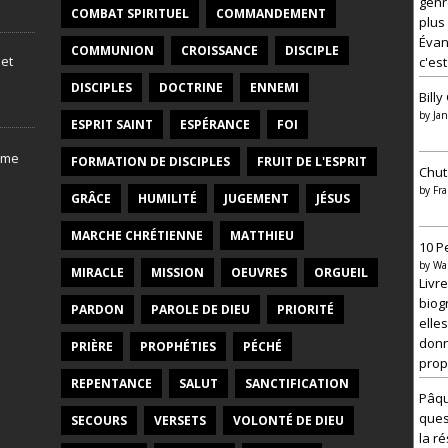
genr
COMBAT SPIRITUEL
COMMANDEMENT
plus
Évang
COMMUNION
CROISSANCE
DISCIPLE
 et
c'est
DISCIPLES
DOCTRINE
ENNEMI
Bill
by
Jan
ESPRIT SAINT
ESPÉRANCE
FOI
V
FORMATION DE DISCIPLES
FRUIT DE L'ESPRIT
i
Chut
d
by
Fra
GRÂCE
HUMILITÉ
JUGEMENT
JÉSUS
é
o
–
MARCHE CHRÉTIENNE
MATTHIEU
10 P
M
by
Wa
a
MIRACLE
MISSION
OEUVRES
ORGUEIL
Livr
t
i
biog
PARDON
PAROLE DE DIEU
PRIORITÉ
è
elles
r
donn
PRIÈRE
PROPHÉTIES
PÉCHÉ
e
prop
à
r
REPENTANCE
SALUT
SANCTIFICATION
é
Pâqu
f
ques
SECOURS
VERSETS
VOLONTÉ DE DIEU
l
la r
e