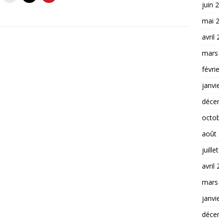
juin 
mai 
avril
mars
févri
janvi
déce
octo
août
juille
avril
mars
janvi
déce