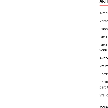
ART
Aime
Verse
L’app
Dieu 
Dieu 
venu 
Avez-
Vraim
Sorti
La su
perdi
Vrai 
COM