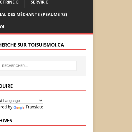
CTRINE
SERVIR
INAL DES MÉCHANTS (PSAUME 73)
OI
HERCHE SUR TOISUISMOI.CA
DUIRE
red by
Translate
HIVES