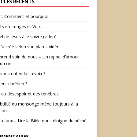
ICLES RÉCENTS
r : Comment et pourquoi
ts en Images et Voix
el de Jésus à le suivre (vidéo)
t’a créé selon son plan – vidéo
prend soin de nous – Un rappel d’amour
du ciel
vous entendu sa voix ?
ent chrétien ?
r du désespoir et des ténèbres
btilité du mensonge mène toujours à la
tion
ou faux – Lire la Bible nous éloigne du péché
MENTAIRES