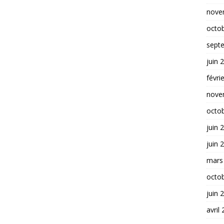
nove
octo
sept
juin 
févri
nove
octo
juin 
juin 
mars
octo
juin 
avril