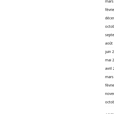
mars
févri
déce
octo
sept
août
juin 
mai 
avril
mars
févri
nove
octo