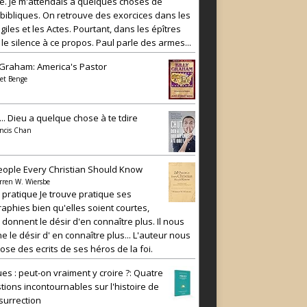
e. Je m'attendais à quelques choses de
 bibliques. On retrouve des exorcices dans les
iles et les Actes. Pourtant, dans les épîtres
 le silence à ce propos. Paul parle des armes...
y Graham: America's Pastor
et Benge
... Dieu a quelque chose à te tdire
ncis Chan
eople Every Christian Should Know
rren W. Wiersbe
e pratique Je trouve pratique ses
raphies bien qu'elles soient courtes,
 donnent le désir d'en connaître plus. Il nous
e le désir d' en connaître plus... L'auteur nous
ose des ecrits de ses héros de la foi.
es : peut-on vraiment y croire ?: Quatre
tions incontournables sur l'histoire de
ésurrection