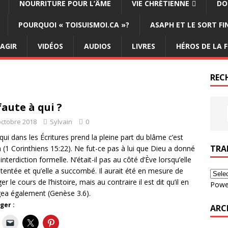
NOURRITURE POUR L’ÂME
VIE CHRÉTIENNE
DO
POURQUOI « TOISUISMOI.CA »?
ASAPH ET LE SORT F
ÉAGIR
VIDÉOS
AUDIOS
LIVRES
HÉROS DE LA F
REC
faute à qui ?
octobre 2018
Sylvain
0
 qui dans les Écritures prend la pleine part du blâme c’est
TRA
(1 Corinthiens 15:22). Ne fut-ce pas à lui que Dieu a donné
interdiction formelle. N’était-il pas au côté d’Ève lorsqu’elle
 tentée et qu’elle a succombé. Il aurait été en mesure de
r le cours de l’histoire, mais au contraire il est dit qu’il en
Powe
a également (Genèse 3.6).
ger :
ARC