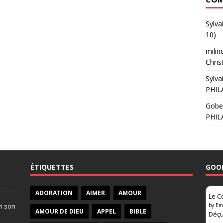
Sylva
10)
milin
Chris
Sylva
PHIL
Gobe
PHIL
ÉTIQUETTES
GOO
ADORATION
AIMER
AMOUR
Le C
on son
by
Em
AMOUR DE DIEU
APPEL
BIBLE
Déçu