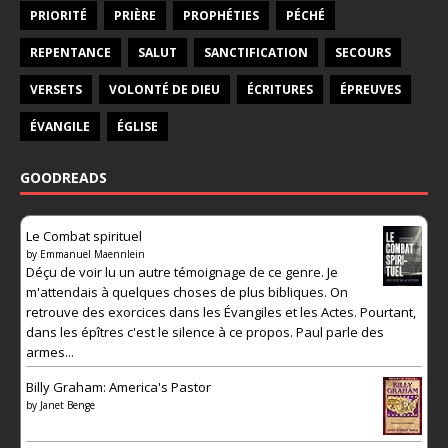
PRIORITÉ
PRIÈRE
PROPHÉTIES
PÉCHÉ
REPENTANCE
SALUT
SANCTIFICATION
SECOURS
VERSETS
VOLONTÉ DE DIEU
ÉCRITURES
ÉPREUVES
ÉVANGILE
ÉGLISE
GOODREADS
Le Combat spirituel
by
Emmanuel Maennlein
Déçu de voir lu un autre témoignage de ce genre. Je
m'attendais à quelques choses de plus bibliques. On
retrouve des exorcices dans les Évangiles et les Actes. Pourtant,
dans les épîtres c'est le silence à ce propos. Paul parle des
armes...
Billy Graham: America's Pastor
by
Janet Benge