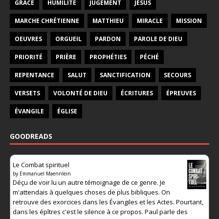
GRÂCE
HUMILITÉ
JUGEMENT
JÉSUS
MARCHE CHRÉTIENNE
MATTHIEU
MIRACLE
MISSION
OEUVRES
ORGUEIL
PARDON
PAROLE DE DIEU
PRIORITÉ
PRIÈRE
PROPHÉTIES
PÉCHÉ
REPENTANCE
SALUT
SANCTIFICATION
SECOURS
VERSETS
VOLONTÉ DE DIEU
ÉCRITURES
ÉPREUVES
ÉVANGILE
ÉGLISE
GOODREADS
Le Combat spirituel
by
Emmanuel Maennlein
Déçu de voir lu un autre témoignage de ce genre. Je
m'attendais à quelques choses de plus bibliques. On
retrouve des exorcices dans les Évangiles et les Actes. Pourtant,
dans les épîtres c'est le silence à ce propos. Paul parle des