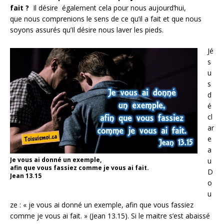
fait ?
Il désire également cela pour nous aujourd’hui,
que nous comprenions le sens de ce qu’il a fait et que nous
soyons assurés qu’Il désire nous laver les pieds.
Jé
s
u
s
d
é
cl
ar
e
a
Je vous ai donné un exemple,
u
afin que vous fassiez comme je vous ai fait.
D
Jean 13.15
o
u
ze : « je vous ai donné un exemple, afin que vous fassiez
comme je vous ai fait. » (Jean 13.15). Si le maitre s’est abaissé