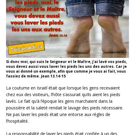
Si donc moi, qui suis le Seigneur et le Maître, j’ai lavé vos pieds,
vous devez aussi vous laver les pieds les uns des autres. Car je
vous ai donné un exemple, afin que comme je vous ai fait, vous
fassiez de même. Jean 13.14-15
La coutume en Israël était que lorsque les gens recevaient
chez eux des visiteurs, l’hôte s’assurait qu’ils aient les pieds
lavés. Le fait qu’à l’époque les gens marchaient dans la
poussière et la saleté rendait le lavage des pieds nécessaire.
Ne pas laver les pieds était une entorse aux règles de
l’hospitalité.
La responsabilité de laver les pieds était confiée à un des