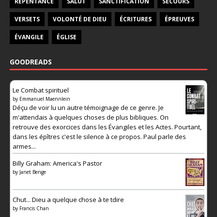
REPENTANCE
SALUT
SANCTIFICATION
SECOURS
VERSETS
VOLONTÉ DE DIEU
ÉCRITURES
ÉPREUVES
ÉVANGILE
ÉGLISE
GOODREADS
Le Combat spirituel
by
Emmanuel Maennlein
Déçu de voir lu un autre témoignage de ce genre. Je
m'attendais à quelques choses de plus bibliques. On
retrouve des exorcices dans les Évangiles et les Actes. Pourtant,
dans les épîtres c'est le silence à ce propos. Paul parle des
armes...
Billy Graham: America's Pastor
by
Janet Benge
Chut... Dieu a quelque chose à te tdire
by
Francis Chan