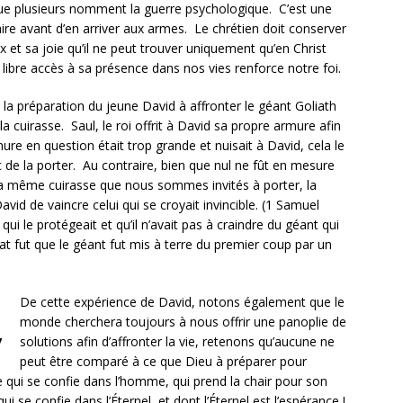
ue plusieurs nomment la guerre psychologique. C’est une
aire avant d’en arriver aux armes. Le chrétien doit conserver
ix et sa joie qu’il ne peut trouver uniquement qu’en Christ
ibre accès à sa présence dans nos vies renforce notre foi.
e la préparation du jeune David à affronter le géant Goliath
la cuirasse. Saul, le roi offrit à David sa propre armure afin
mure en question était trop grande et nuisait à David, cela le
 de la porter. Au contraire, bien que nul ne fût en mesure
i la même cuirasse que nous sommes invités à porter, la
avid de vaincre celui qui se croyait invincible. (1 Samuel
 qui le protégeait et qu’il n’avait pas à craindre du géant qui
ltat fut que le géant fut mis à terre du premier coup par un
De cette expérience de David, notons également que le
monde cherchera toujours à nous offrir une panoplie de
solutions afin d’affronter la vie, retenons qu’aucune ne
7
peut être comparé à ce que Dieu à préparer pour
e qui se confie dans l’homme, qui prend la chair pour son
i se confie dans l’Éternel, et dont l’Éternel est l’espérance !