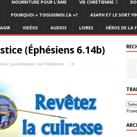
NOURRITURE POUR L’ÂME
VIE CHRÉTIENNE
DO
POURQUOI « TOISUISMOI.CA »?
ASAPH ET LE SORT F
ÉAGIR
VIDÉOS
AUDIOS
LIVRES
HÉROS DE LA F
ustice (Éphésiens 6.14b)
REC
Jésus
,
Sanctification
,
Vie Chrétienne
0
TRA
Powe
ARC