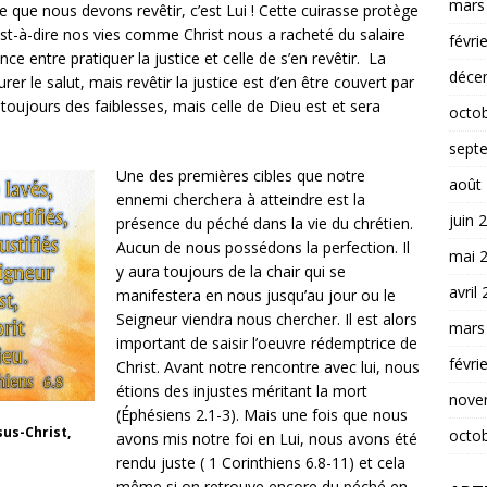
mars
e que nous devons revêtir, c’est Lui ! Cette cuirasse protège
st-à-dire nos vies comme Christ nous a racheté du salaire
févri
e entre pratiquer la justice et celle de s’en revêtir. La
déce
r le salut, mais revêtir la justice est d’en être couvert par
 toujours des faiblesses, mais celle de Dieu est et sera
octo
sept
Une des premières cibles que notre
août
ennemi cherchera à atteindre est la
juin 
présence du péché dans la vie du chrétien.
Aucun de nous possédons la perfection. Il
mai 
y aura toujours de la chair qui se
avril
manifestera en nous jusqu’au jour ou le
Seigneur viendra nous chercher. Il est alors
mars
important de saisir l’oeuvre rédemptrice de
févri
Christ. Avant notre rencontre avec lui, nous
étions des injustes méritant la mort
nove
(Éphésiens 2.1-3). Mais une fois que nous
sus-Christ,
octo
avons mis notre foi en Lui, nous avons été
rendu juste ( 1 Corinthiens 6.8-11) et cela
même si on retrouve encore du péché en