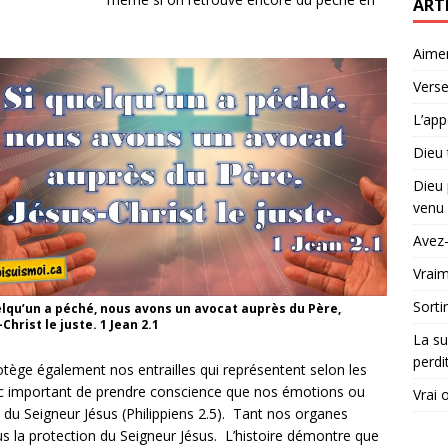
ART
Aime
Verse
L’app
Dieu 
Dieu 
venu 
Avez-
Vraim
Sorti
elqu’un a péché, nous avons un avocat auprès du Père,
Christ le juste. 1 Jean 2.1
La su
perdi
 protège également nos entrailles qui représentent selon les
nc important de prendre conscience que nos émotions ou
Vrai 
du Seigneur Jésus (Philippiens 2.5). Tant nos organes
s la protection du Seigneur Jésus. L’histoire démontre que