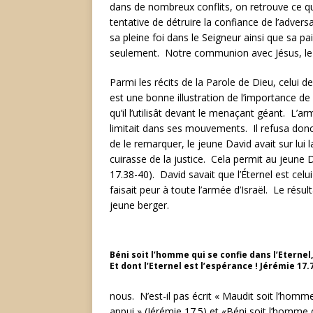
dans de nombreux conflits, on retrouve ce q
tentative de détruire la confiance de l’advers
sa pleine foi dans le Seigneur ainsi que sa pa
seulement. Notre communion avec Jésus, le l
Parmi les récits de la Parole de Dieu, celui d
est une bonne illustration de l’importance de 
qu’il l’utilisât devant le menaçant géant. L’ar
limitait dans ses mouvements. Il refusa donc
de le remarquer, le jeune David avait sur lu
cuirasse de la justice. Cela permit au jeune D
17.38-40). David savait que l’Éternel est celui
faisait peur à toute l’armée d’Israël. Le résu
jeune berger.
Béni soit l’homme qui se confie dans l’Eternel,
Et dont l’Eternel est l’espérance ! Jérémie 17.
nous. N’est-il pas écrit « Maudit soit l’homm
appui » (Jérémie 17.5) et «Béni soit l’homme qu