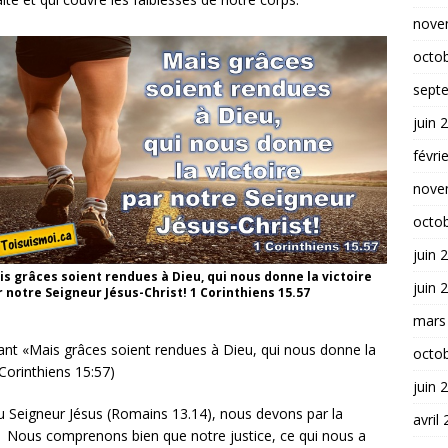
nove
octo
sept
juin 
févri
nove
octo
juin 
is grâces soient rendues à Dieu, qui nous donne la victoire
juin 
r notre Seigneur Jésus-Christ! 1 Corinthiens 15.57
mars
mant «Mais grâces soient rendues à Dieu, qui nous donne la
octo
 Corinthiens 15:57)
juin 
u Seigneur Jésus (Romains 13.14), nous devons par la
avril
e. Nous comprenons bien que notre justice, ce qui nous a