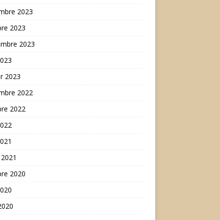
mbre 2023
bre 2023
embre 2023
2023
er 2023
mbre 2022
bre 2022
2022
2021
 2021
bre 2020
2020
 2020