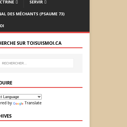
CTRINE
SERVIR
INAL DES MÉCHANTS (PSAUME 73)
OI
HERCHE SUR TOISUISMOI.CA
DUIRE
red by
Translate
HIVES